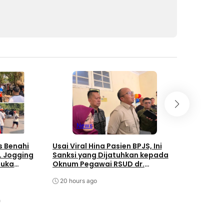
News
New
s Benahi
Usai Viral Hina Pasien BPJS, Ini
Diky Chan
L Jogging
Sanksi yang Dijatuhkan kepada
Oknum Peg
Buka
Oknum Pegawai RSUD dr.
Soekardjo 
Soekardjo
Disiplin P
20 hours ago
20 hours a