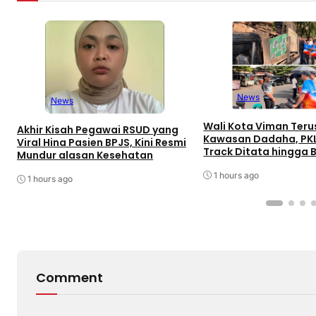
News
News
Wali Kota Viman Teru
Akhir Kisah Pegawai RSUD yang
Kawasan Dadaha, PK
Viral Hina Pasien BPJS, Kini Resmi
Track Ditata hingga 
Mundur alasan Kesehatan
Peluang Investor
1 hours ago
1 hours ago
Comment