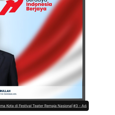
Teater Remaja Nasional
|
#3 -
Ada Apa Sule di Kejaksaan Negeri Kota