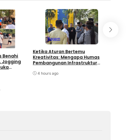
Ragam
Edug
Ketika Aturan Bertemu
s Benahi
Mahasiswa
Kreativitas: Mengapa Humas
L Jogging
Kelompok 
Pembangunan Infrastruktur
Buka
Tingkatka
Harus Normatif Sekaligus
Dasar mel
Adaptif?
4 hours ago
dan GEMA
17 hours a