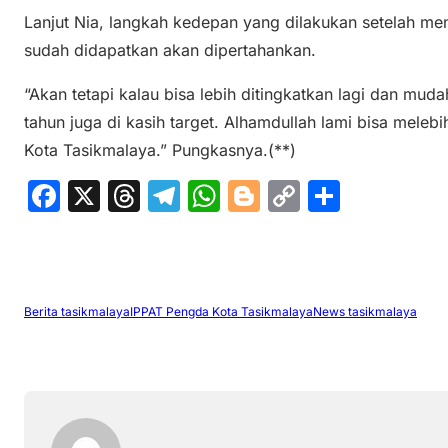
Lanjut Nia, langkah kedepan yang dilakukan setelah me
sudah didapatkan akan dipertahankan.
“Akan tetapi kalau bisa lebih ditingkatkan lagi dan mud
tahun juga di kasih target. Alhamdullah lami bisa melebi
Kota Tasikmalaya.” Pungkasnya.(**)
F
X
T
T
W
Bl
C
S
a
hr
el
h
o
o
h
c
e
e
at
g
p
ar
e
a
gr
s
g
y
e
b
d
a
A
er
Li
Berita tasikmalaya
IPPAT Pengda Kota Tasikmalaya
News tasikmalaya
o
s
m
p
n
o
p
k
k