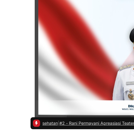
 Kesehatan
|
#2 -
Rani Permayani Apreasiasi Teater Gawe SMKN 3 Tasi