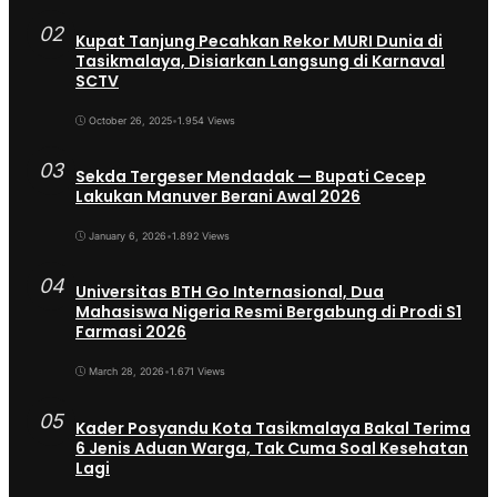
02
Kupat Tanjung Pecahkan Rekor MURI Dunia di
Tasikmalaya, Disiarkan Langsung di Karnaval
SCTV
October 26, 2025
•
1.954 Views
03
Sekda Tergeser Mendadak — Bupati Cecep
Lakukan Manuver Berani Awal 2026
January 6, 2026
•
1.892 Views
04
Universitas BTH Go Internasional, Dua
Mahasiswa Nigeria Resmi Bergabung di Prodi S1
Farmasi 2026
March 28, 2026
•
1.671 Views
05
Kader Posyandu Kota Tasikmalaya Bakal Terima
6 Jenis Aduan Warga, Tak Cuma Soal Kesehatan
Lagi