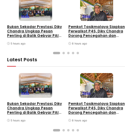
News
News
Bukan Sekadar Prestasi, Diky
Pemkot Tasikmalaya Siapkan
H
Chandra Ungkap Pesan
Perwalkot P4S, Diky Chandra
C
Penting di Balik Gebyar PAI
Dorong Pencegahan dan
K
INU Tasikmalaya
Pembinaan Persuasif
T
5 hours ago
8 hours ago
Latest Posts
News
News
B
Bukan Sekadar Prestasi, Diky
Pemkot Tasikmalaya Siapkan
S
Chandra Ungkap Pesan
Perwalkot P4S, Diky Chandra
T
Penting di Balik Gebyar PAI
Dorong Pencegahan dan
K
INU Tasikmalaya
Pembinaan Persuasif
P
5 hours ago
8 hours ago