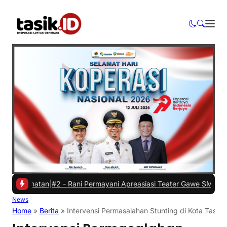
ehatan
|
#2 -
Rani Permayani Apreasiasi Teater Gawe SMKN 3 Tasikmal
News
Home
»
Berita
»
Intervensi Permasalahan Stunting di Kota Tasik