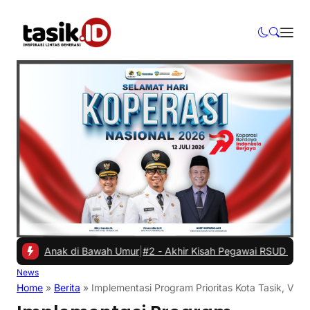
n Anak di Bawah Umur
|
#2 -
Akhir Kisah Pegawai RSUD yang Viral Hin
News
Home
»
Berita
»
Implementasi Program Prioritas Kota Tasik, Vima