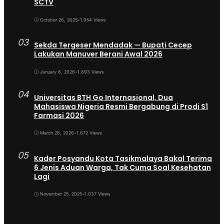
SCTV
October 26, 2025
•
1.954 Views
03
Sekda Tergeser Mendadak — Bupati Cecep
Lakukan Manuver Berani Awal 2026
January 6, 2026
•
1.893 Views
04
Universitas BTH Go Internasional, Dua
Mahasiswa Nigeria Resmi Bergabung di Prodi S1
Farmasi 2026
March 28, 2026
•
1.672 Views
05
Kader Posyandu Kota Tasikmalaya Bakal Terima
6 Jenis Aduan Warga, Tak Cuma Soal Kesehatan
Lagi
November 25, 2025
•
1.037 Views