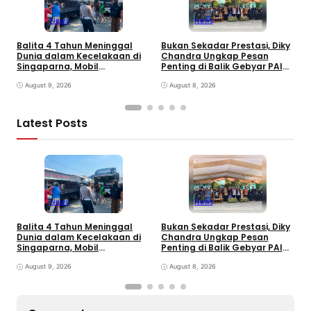
News
News
Balita 4 Tahun Meninggal
Bukan Sekadar Prestasi, Diky
T
Dunia dalam Kecelakaan di
Chandra Ungkap Pesan
T
Singaparna, Mobil
Penting di Balik Gebyar PAI
P
Dikemudikan Anak di Bawah
INU Tasikmalaya
D
Umur
August 9, 2026
August 8, 2026
P
Latest Posts
News
News
Balita 4 Tahun Meninggal
Bukan Sekadar Prestasi, Diky
T
Dunia dalam Kecelakaan di
Chandra Ungkap Pesan
T
Singaparna, Mobil
Penting di Balik Gebyar PAI
P
Dikemudikan Anak di Bawah
INU Tasikmalaya
D
Umur
August 9, 2026
August 8, 2026
P