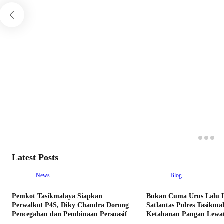
Latest Posts
News
Blog
Pemkot Tasikmalaya Siapkan
Bukan Cuma Urus Lalu L
Perwalkot P4S, Diky Chandra Dorong
Satlantas Polres Tasikm
Pencegahan dan Pembinaan Persuasif
Ketahanan Pangan Lewa
SUJUD