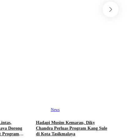
Ne
Akhir Kis
Hina Pasi
Mundur al
August 7
News
Ne
intas,
Hadapi Musim Kemarau, Diky
Pemkab Ta
alaya Dorong
Chandra Perluas Program Kang Sule
Berjenjang
t Program
di Kota Tasikmalaya
dari Bant
Reboisasi