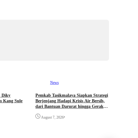
News
 Diky
Pemkab Tasikmalaya Siapkan Strategi
m Kang Sule
Berjenjang Hadapi Krisis Air Bersih,
dari Bantuan Darurat hingga Gerakan
Reboisasi
•
August 7, 2026