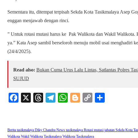
Sementara itu, ditempat terpisah Sekda Kota Tasikmalaya Asep Gopar
enggan menjawab dengan rinci.
” Untuk rotasi mutasi harus ke Pak Walikota dan Wakil Walikota. 
ya.” Kata Asep sambil berseloroh menuju mobil usai menghadiri ke
(24/4/2025).
Read also:
Bukan Cuma Urus Lalu Lintas, Satlantas Polres T
SUJUD
Fa
X
T
Te
W
Bl
C
S
ce
hr
le
ha
og
op
ha
bo
ea
gr
ts
ge
y
re
ok
ds
a
A
r
Li
Berita tasikmalaya
Diky Chandra
News tasikmalaya
Rotasi mutasi jabatan
Sekda Kota Ta
m
pp
nk
Walikota
Wakil Walikota Tasikmalaya
Walikota Tasikmalaya