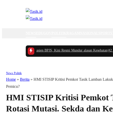
NEWS
EDUGOV
POLITIK
RAGAM
NASIONAL
SPORTS
 yang Viral Hina Pasien BPJS, Kini Resmi Mundur alasan Kesehatan
|
#2 -
Ran
News
Politik
Home
»
Berita
»
HMI STISIP Kritisi Pemkot Tasik Lamban Lakuk
Pemicu?
HMI STISIP Kritisi Pemkot
Rotasi Mutasi. Sekda dan 