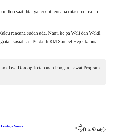
ulloh saat ditanya terkait rencana rotasi mutasi. Ia
Kalau rencana sudah ada. Nanti ke pa Wali dan Wakil
giatan sosialisasi Perda di RM Sambel Hejo, kamis
asikmalaya Dorong Ketahanan Pangan Lewat Program
sikmalaya
Viman
Facebook
Twitter
Pinterest
Mail
WhatsApp