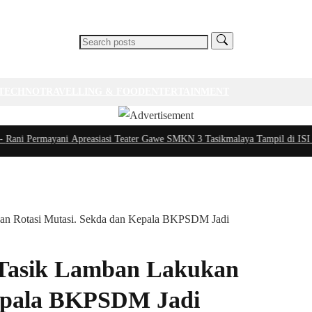
TECHNO
TRAVELLING & FOOD
ENTERTAINMENT
i Permayani Apreasiasi Teater Gawe SMKN 3 Tasikmalaya Tampil di ISI Yogy
an Rotasi Mutasi. Sekda dan Kepala BKPSDM Jadi
 Tasik Lamban Lakukan
Kepala BKPSDM Jadi