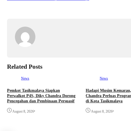
Related Posts
News
News
Pemkot Tasikmalaya Siapkan
Hadapi Musim Kemarau,
Perwalkot P4S, Diky Chandra Dorong
Chandra Perluas Progra
Pencegahan dan Pembinaan Persuasif
di Kota Tasikmalaya
•
•
August 8, 2026
August 8, 2026