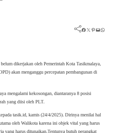
Facebook
Twitter
Pinterest
Mail
WhatsApp
g belum dikerjakan oleh Pemerintah Kota Tasikmalaya,
h (OPD) akan menganggu percepatan pembangunan di
laya mengalami kekosongan, diantaranya 8 posisi
rah yang diisi oleh PLT.
ada tasik.id, kamis (24/4/2025). Dirinya menilai hal
utama oleh Walikota karena ini objek vital yang harus
erja yang harus ditunaikan.Tentunya butuh perangkat