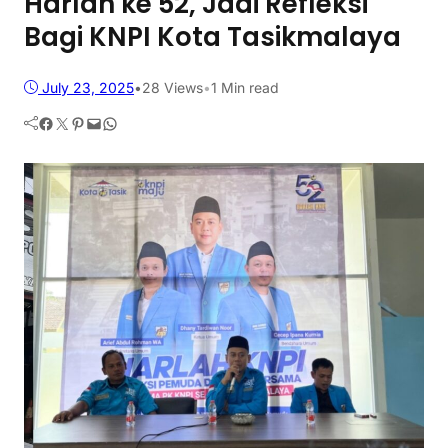
Harlah ke 52, Jadi Refleksi
Bagi KNPI Kota Tasikmalaya
July 23, 2025
•
28
Views
•
1 Min read
Facebook
Twitter
Pinterest
Mail
WhatsApp