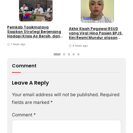
News
News
Pemkab Tasikmalaya
W
Akhir Kisah Pegawai RSUD
Siapkan Strategi Berjenjang
K
yang Viral Hina Pasien BPJS,
Hadapi Krisis Air Bersih, dari
J
Kini Resmi Mundur alasan
Bantuan Darurat hingga
B
Kesehatan
Gerakan Reboisasi
1 hours ago
4 hours ago
Comment
Leave A Reply
Your email address will not be published.
Required
fields are marked
*
Comment
*