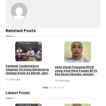
k
Related Posts
News
News
Pemkab Tasikmalaya
W
Akhir Kisah Pegawai RSUD
Siapkan Strategi Berjenjang
K
yang Viral Hina Pasien BPJS,
Hadapi Krisis Air Bersih, dari
J
Kini Resmi Mundur alasan
Bantuan Darurat hingga
B
Kesehatan
Gerakan Reboisasi
1 hours ago
4 hours ago
Latest Posts