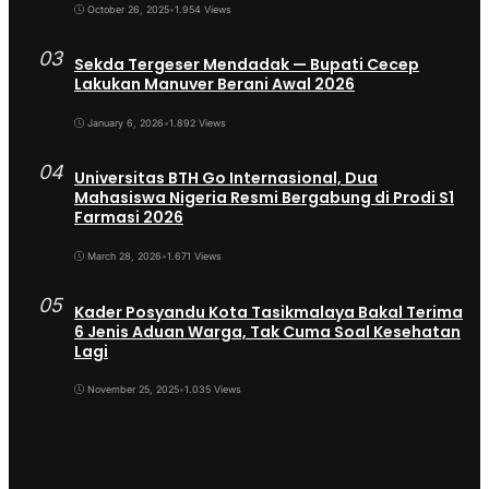
October 26, 2025
•
1.954 Views
03
Sekda Tergeser Mendadak — Bupati Cecep
Lakukan Manuver Berani Awal 2026
January 6, 2026
•
1.892 Views
04
Universitas BTH Go Internasional, Dua
Mahasiswa Nigeria Resmi Bergabung di Prodi S1
Farmasi 2026
March 28, 2026
•
1.671 Views
05
Kader Posyandu Kota Tasikmalaya Bakal Terima
6 Jenis Aduan Warga, Tak Cuma Soal Kesehatan
Lagi
November 25, 2025
•
1.035 Views