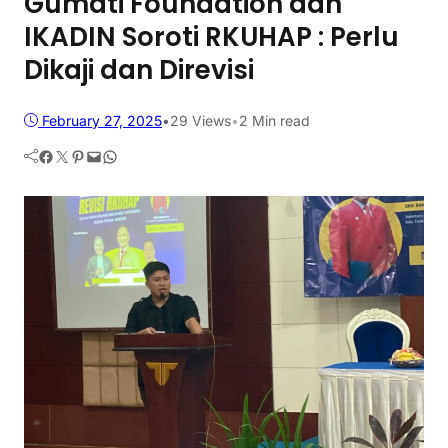
Gumati Foundation dan
IKADIN Soroti RKUHAP : Perlu
Dikaji dan Direvisi
February 27, 2025
•
29
Views
•
2 Min read
Facebook
Twitter
Pinterest
Mail
WhatsApp