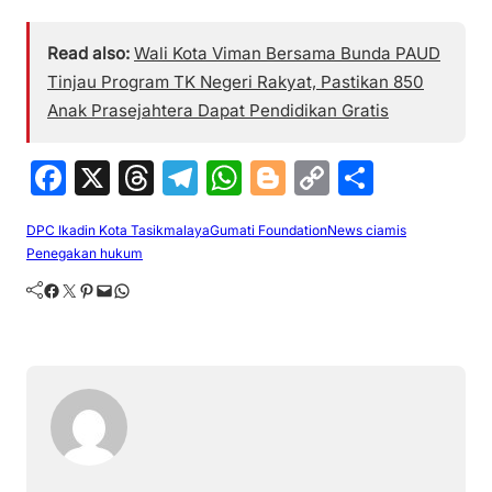
Read also:
Wali Kota Viman Bersama Bunda PAUD
Tinjau Program TK Negeri Rakyat, Pastikan 850
Anak Prasejahtera Dapat Pendidikan Gratis
F
X
T
T
W
Bl
C
S
a
hr
el
h
o
o
h
DPC Ikadin Kota Tasikmalaya
Gumati Foundation
News ciamis
c
e
e
at
g
p
ar
Penegakan hukum
e
a
gr
s
g
y
e
Facebook
Twitter
Pinterest
Mail
WhatsApp
b
d
a
A
er
Li
o
s
m
p
n
o
p
k
k