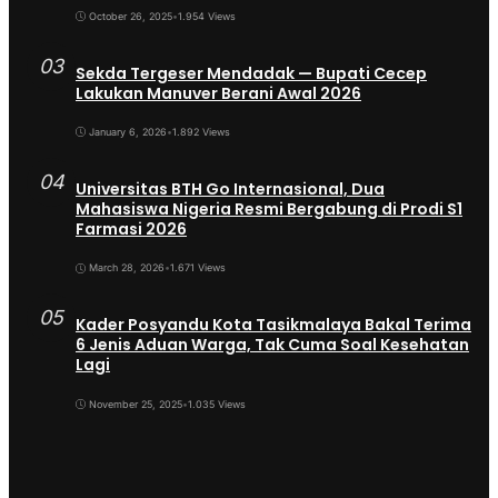
October 26, 2025
•
1.954 Views
03
Sekda Tergeser Mendadak — Bupati Cecep
Lakukan Manuver Berani Awal 2026
January 6, 2026
•
1.892 Views
04
Universitas BTH Go Internasional, Dua
Mahasiswa Nigeria Resmi Bergabung di Prodi S1
Farmasi 2026
March 28, 2026
•
1.671 Views
05
Kader Posyandu Kota Tasikmalaya Bakal Terima
6 Jenis Aduan Warga, Tak Cuma Soal Kesehatan
Lagi
November 25, 2025
•
1.035 Views