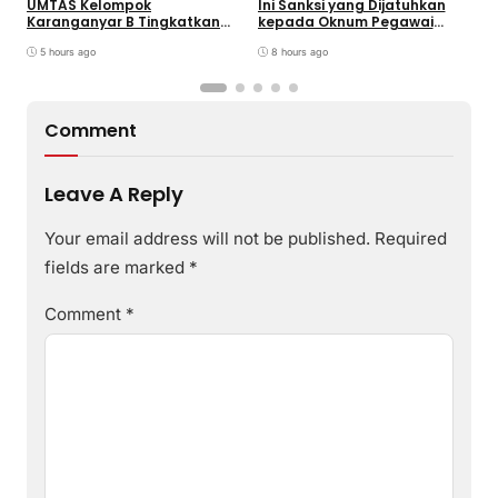
UMTAS Kelompok
Ini Sanksi yang Dijatuhkan
K
Karanganyar B Tingkatkan
kepada Oknum Pegawai
d
PHBS Anak Sekolah Dasar
RSUD dr. Soekardjo
D
melalui Program GEMILANG
5 hours ago
8 hours ago
dan GEMAS
Comment
Leave A Reply
Your email address will not be published.
Required
fields are marked
*
Comment
*