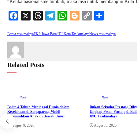
“Ketika nasionalisme tumbuh, maka rasa untuk membangun Kota Ta
Fa
X
T
Te
W
Bl
C
S
ce
hr
le
ha
og
op
ha
bo
ea
gr
ts
ge
y
re
Berita tasikmalaya
FKP Jawa Barat
IDI Kota Tasikmalaya
News tasikmalaya
ok
ds
a
A
r
Li
m
pp
nk
Related Posts
News
News
Balita 4 Tahun Meninggal Dunia dalam
Bukan Sekadar Prestasi, Dik
Kecelakaan di Singaparna, Mobil
Ungkap Pesan Penting di Bal
Dikemudikan Anak di Bawah Umur
INU Tasikmalaya
August 9, 2026
August 8, 2026