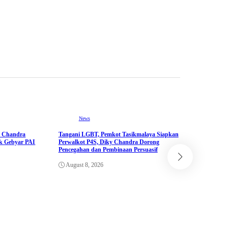
Perluas Pro
Tasikmalay
August 8,
News
y Chandra
Tangani LGBT, Pemkot Tasikmalaya Siapkan
ik Gebyar PAI
Perwalkot P4S, Diky Chandra Dorong
Pencegahan dan Pembinaan Persuasif
Blog
August 8, 2026
Bukan Cuma 
Polres Tasi
Pangan Lew
August 8,