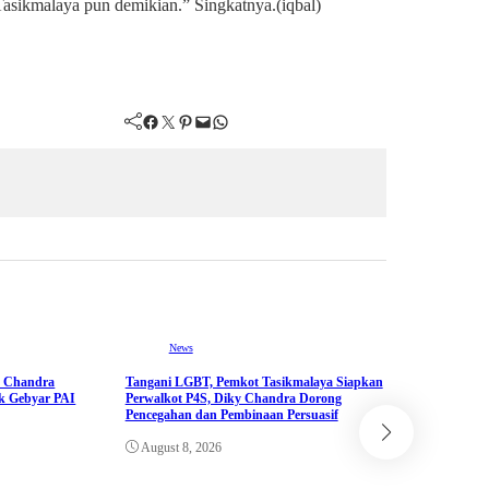
sikmalaya pun demikian.” Singkatnya.(iqbal)
Facebook
Twitter
Pinterest
Mail
WhatsApp
News
y Chandra
Tangani LGBT, Pemkot Tasikmalaya Siapkan
ik Gebyar PAI
Perwalkot P4S, Diky Chandra Dorong
Pencegahan dan Pembinaan Persuasif
August 8, 2026
News
Hadapi Mus