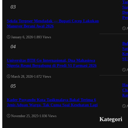
Ta
03
Si
Do
Per
Sekda Tergeser Mendadak — Bupati Cecep Lakukan
Manuver Berani Awal 2026
A
January 6, 2026
•
1.893 Views
Bu
04
Sat
Ke
SU
Universitas BTH Go Internasional, Dua Mahasiswa
Nigeria Resmi Bergabung di Prodi S1 Farmasi 2026
A
March 28, 2026
•
1.672 Views
Ha
05
Ch
Ko
Kader Posyandu Kota Tasikmalaya Bakal Terima 6
Jenis Aduan Warga, Tak Cuma Soal Kesehatan Lagi
A
November 25, 2025
•
1.036 Views
Kategori