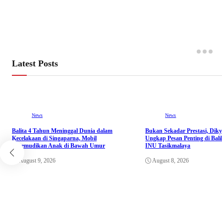
Latest Posts
News
News
Balita 4 Tahun Meninggal Dunia dalam
Bukan Sekadar Prestasi, Dik
Kecelakaan di Singaparna, Mobil
Ungkap Pesan Penting di Bal
Dikemudikan Anak di Bawah Umur
INU Tasikmalaya
August 9, 2026
August 8, 2026