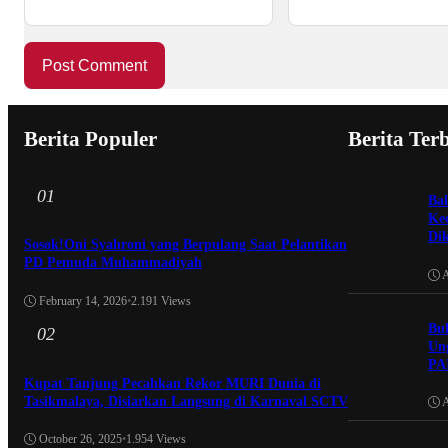
Berita Populer
Berita Ter
01
Ba
Kec
Di
Sosok!Oni Syahroni yang Berpulang Saat Pelantikan
PD Pemuda Muhammadiyah
A
February 14, 2026
•
2.191 Views
Buk
02
Ung
PA
Kupat Tanjung Pecahkan Rekor MURI Dunia di
Tasikmalaya, Disiarkan Langsung di Karnaval SCTV
A
October 26, 2025
•
1.954 Views