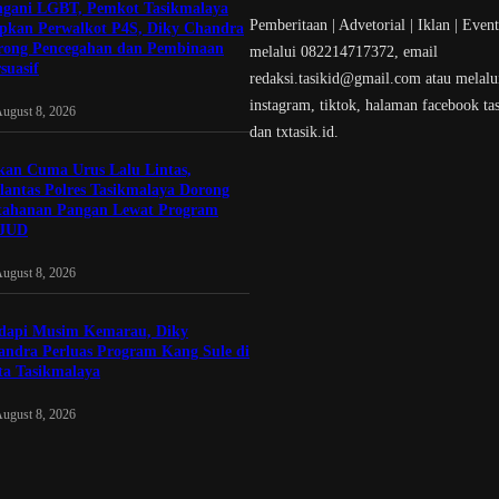
ngani LGBT, Pemkot Tasikmalaya
Pemberitaan | Advetorial | Iklan | Even
apkan Perwalkot P4S, Diky Chandra
rong Pencegahan dan Pembinaan
melalui 082214717372, email
suasif
redaksi.tasikid@gmail.com atau melalui
instagram, tiktok, halaman facebook ta
ugust 8, 2026
dan txtasik.id.
kan Cuma Urus Lalu Lintas,
lantas Polres Tasikmalaya Dorong
tahanan Pangan Lewat Program
JUD
ugust 8, 2026
dapi Musim Kemarau, Diky
andra Perluas Program Kang Sule di
ta Tasikmalaya
ugust 8, 2026