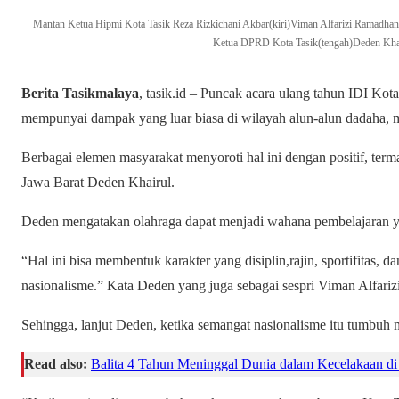
Mantan Ketua Hipmi Kota Tasik Reza Rizkichani Akbar(kiri)Viman Alfarizi Ramadha
Ketua DPRD Kota Tasik(tengah)Deden Khai
Berita Tasikmalaya
, tasik.id – Puncak acara ulang tahun IDI Ko
mempunyai dampak yang luar biasa di wilayah alun-alun dadaha, 
Berbagai elemen masyarakat menyoroti hal ini dengan positif, t
Jawa Barat Deden Khairul.
Deden mengatakan olahraga dapat menjadi wahana pembelajaran yan
“Hal ini bisa membentuk karakter yang disiplin,rajin, sportifitas
nasionalisme.” Kata Deden yang juga sebagai sespri Viman Alfari
Sehingga, lanjut Deden, ketika semangat nasionalisme itu tumbuh
Read also:
Balita 4 Tahun Meninggal Dunia dalam Kecelakaan d