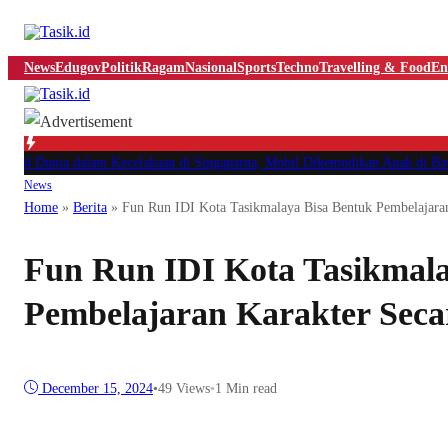
News
Edugov
Politik
Ragam
Nasional
Sports
Techno
Travelling & Food
En
gal Dunia dalam Kecelakaan di Singaparna, Mobil Dikemudikan Anak di Bawa
News
Home
»
Berita
»
Fun Run IDI Kota Tasikmalaya Bisa Bentuk Pembelajaran
Fun Run IDI Kota Tasikmala
Pembelajaran Karakter Secar
December 15, 2024
•
49
Views
•
1 Min read