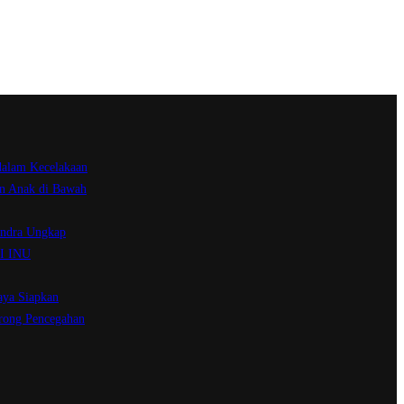
dalam Kecelakaan
an Anak di Bawah
andra Ungkap
AI INU
aya Siapkan
rong Pencegahan