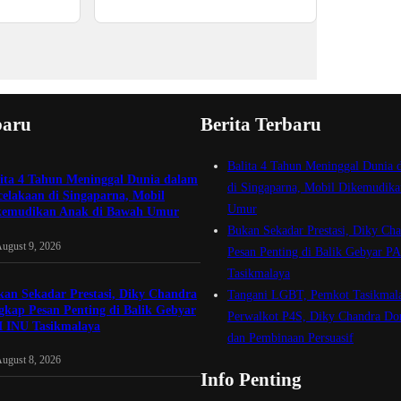
baru
Berita Terbaru
Balita 4 Tahun Meninggal Dunia 
lita 4 Tahun Meninggal Dunia dalam
di Singaparna, Mobil Dikemudik
elakaan di Singaparna, Mobil
Umur
kemudikan Anak di Bawah Umur
Bukan Sekadar Prestasi, Diky Ch
ugust 9, 2026
Pesan Penting di Balik Gebyar P
Tasikmalaya
an Sekadar Prestasi, Diky Chandra
Tangani LGBT, Pemkot Tasikmal
kap Pesan Penting di Balik Gebyar
Perwalkot P4S, Diky Chandra Do
I INU Tasikmalaya
dan Pembinaan Persuasif
ugust 8, 2026
Info Penting