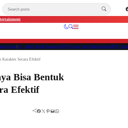
tertainment
h Umur
|
#2 -
Akhir Kisah Pegawai RSUD yang Viral Hina Pasien BPJS, Kini Re
 Karakter Secara Efektif
ya Bisa Bentuk
a Efektif
Facebook
Twitter
Pinterest
Mail
WhatsApp