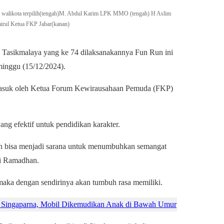
n walikota terpilih(tengah)M. Abdul Karim LPK MMO (tengah) H Aslim
rul Ketua FKP Jabar(kanan)
ta Tasikmalaya yang ke 74 dilaksanakannya Fun Run ini
minggu (15/12/2024).
ermasuk oleh Ketua Forum Kewirausahaan Pemuda (FKP)
g efektif untuk pendidikan karakter.
, dan bisa menjadi sarana untuk menumbuhkan semangat
zi Ramadhan.
 maka dengan sendirinya akan tumbuh rasa memiliki.
i Singaparna, Mobil Dikemudikan Anak di Bawah Umur