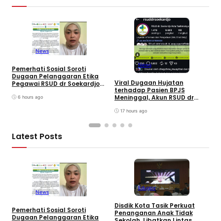
News
News
Pemerhati Sosial Soroti
Dugaan Pelanggaran Etika
Viral Dugaan Hujatan
J
Pegawai RSUD dr Soekardjo
terhadap Pasien BPJS
K
Disinyalir Anak Pejabat?
Meninggal, Akun RSUD dr
C
6 hours ago
Soekardjo Tasikmalaya
B
Diserbu Netizen
17 hours ago
A
Latest Posts
Edugov
News
Disdik Kota Tasik Perkuat
Pemerhati Sosial Soroti
M
Penanganan Anak Tidak
Dugaan Pelanggaran Etika
D
Sekolah, Libatkan Lintas