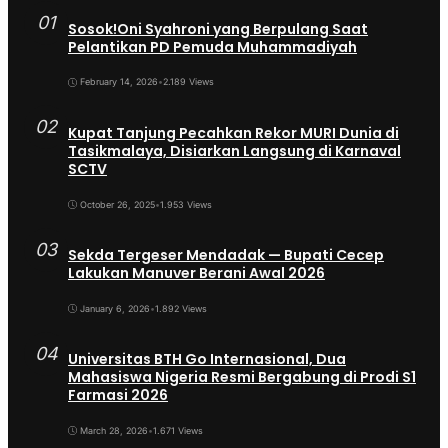
01
Sosok!Oni Syahroni yang Berpulang Saat
Pelantikan PD Pemuda Muhammadiyah
February 14, 2026
•
2.189 Views
02
Kupat Tanjung Pecahkan Rekor MURI Dunia di
Tasikmalaya, Disiarkan Langsung di Karnaval
SCTV
October 26, 2025
•
1.953 Views
03
Sekda Tergeser Mendadak — Bupati Cecep
Lakukan Manuver Berani Awal 2026
January 6, 2026
•
1.892 Views
04
Universitas BTH Go Internasional, Dua
Mahasiswa Nigeria Resmi Bergabung di Prodi S1
Farmasi 2026
March 28, 2026
•
1.671 Views