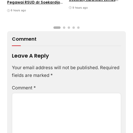
Pegawai RSUD dr Soekardjo
P
Sektoral & Relawan
Disinyalir Anak Pejabat?
D
Muhammadiyah. Wali Kota
9 hours ago
6 hours ago
Viman : Superteam
Comment
Leave A Reply
Your email address will not be published.
Required
fields are marked
*
Comment
*