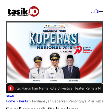
arta, Harumkan Nama Kota di Festival Teater Remaja Nasional
|
#2 -
News
Home
»
Berita
»
Ferdiansyah Beberkan Pentingnya Pilar Kebangs