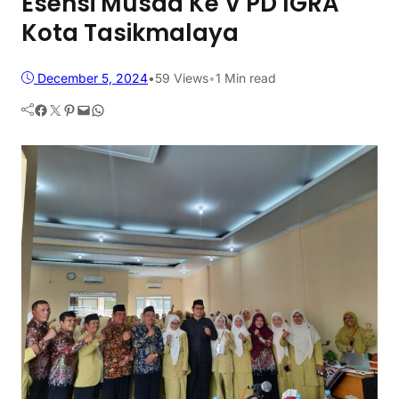
Esensi Musda Ke V PD IGRA
Kota Tasikmalaya
December 5, 2024
•
59
Views
•
1 Min read
Facebook
Twitter
Pinterest
Mail
WhatsApp