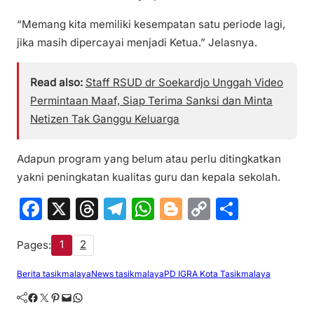
“Memang kita memiliki kesempatan satu periode lagi,
jika masih dipercayai menjadi Ketua.” Jelasnya.
Read also:
Staff RSUD dr Soekardjo Unggah Video
Permintaan Maaf, Siap Terima Sanksi dan Minta
Netizen Tak Ganggu Keluarga
Adapun program yang belum atau perlu ditingkatkan
yakni peningkatan kualitas guru dan kepala sekolah.
F
X
T
T
W
Bl
C
S
a
hr
el
h
o
o
h
1
2
Pages:
c
e
e
at
g
p
ar
e
a
gr
s
g
y
e
Berita tasikmalaya
News tasikmalaya
PD IGRA Kota Tasikmalaya
b
d
a
A
er
Li
Facebook
Twitter
Pinterest
Mail
WhatsApp