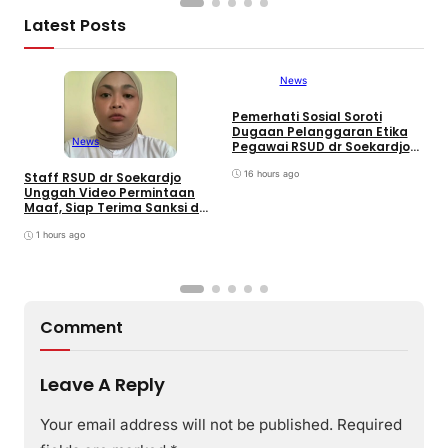
Latest Posts
News
Pemerhati Sosial Soroti
Dugaan Pelanggaran Etika
News
Pegawai RSUD dr Soekardjo
Disinyalir Anak Pejabat?
D
16 hours ago
Staff RSUD dr Soekardjo
P
Unggah Video Permintaan
S
Maaf, Siap Terima Sanksi dan
S
Minta Netizen Tak Ganggu
M
Keluarga
1 hours ago
V
Comment
Leave A Reply
Your email address will not be published.
Required