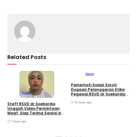
o
s
m
p
n
o
p
k
k
Related Posts
News
Pemerhati Sosial Soroti
Dugaan Pelanggaran Etika
News
Pegawai RSUD dr Soekardjo
Disinyalir Anak Pejabat?
16 hours ago
Staff RSUD dr Soekardjo
Unggah Video Permintaan
V
Maaf, Siap Terima Sanksi dan
t
Minta Netizen Tak Ganggu
M
Keluarga
1 hours ago
S
D