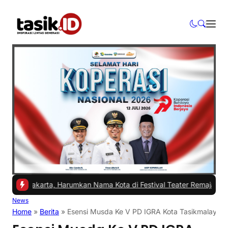
yakarta, Harumkan Nama Kota di Festival Teater Remaja Nasional
|
#2
News
Home
»
Berita
»
Esensi Musda Ke V PD IGRA Kota Tasikmalaya