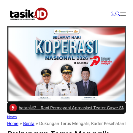
esehatan
|
#2 -
Rani Permayani Apreasiasi Teater Gawe SMKN 3 Tasikma
News
Home
»
Berita
»
Dukungan Terus Mengalir, Kader Kesehatan Kawa