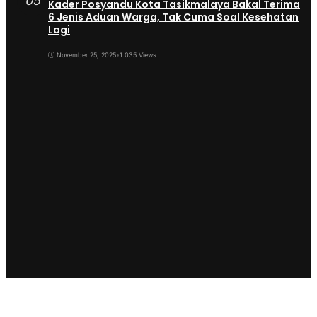
05
Kader Posyandu Kota Tasikmalaya Bakal Terima
6 Jenis Aduan Warga, Tak Cuma Soal Kesehatan
Lagi
November 25, 2025
•
1.035 Views