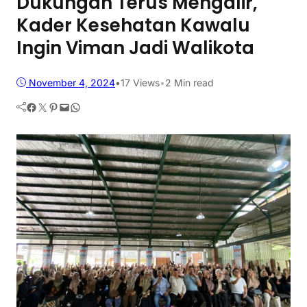
Dukungan Terus Mengalir,
Kader Kesehatan Kawalu
Ingin Viman Jadi Walikota
November 4, 2024
•
17
Views
•
2 Min read
Facebook
Twitter
Pinterest
Mail
WhatsApp