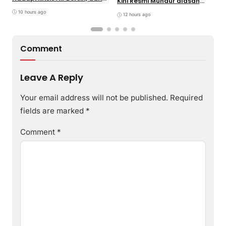
Kini Resmi Mundur alasan
Bantuan Darurat hingga
B
Kesehatan
Gerakan Reboisasi
10 hours ago
12 hours ago
Comment
Leave A Reply
Your email address will not be published.
Required
fields are marked
*
Comment
*