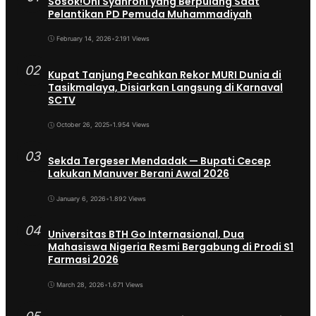
Sosok!Oni Syahroni yang Berpulang Saat
Pelantikan PD Pemuda Muhammadiyah
February 14, 2026
•
2.191 Views
02
Kupat Tanjung Pecahkan Rekor MURI Dunia di
Tasikmalaya, Disiarkan Langsung di Karnaval
SCTV
October 26, 2025
•
1.954 Views
03
Sekda Tergeser Mendadak — Bupati Cecep
Lakukan Manuver Berani Awal 2026
January 6, 2026
•
1.892 Views
04
Universitas BTH Go Internasional, Dua
Mahasiswa Nigeria Resmi Bergabung di Prodi S1
Farmasi 2026
March 28, 2026
•
1.671 Views