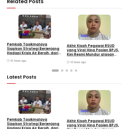
Related Posts
News
News
Pemkab Tasikmalaya
W
Akhir Kisah Pegawai RSUD
Siapkan Strategi Berjenjang
K
yang Viral Hina Pasien BPJS,
Hadapi Krisis Air Bersih, dari
J
Kini Resmi Mundur alasan
Bantuan Darurat hingga
B
Kesehatan
Gerakan Reboisasi
10 hours ago
12 hours ago
Latest Posts
News
News
Pemkab Tasikmalaya
W
Akhir Kisah Pegawai RSUD
Siapkan Strategi Berjenjang
K
yang Viral Hina Pasien BPJS,
Hadapi Krisis Air Bersih, dari
J