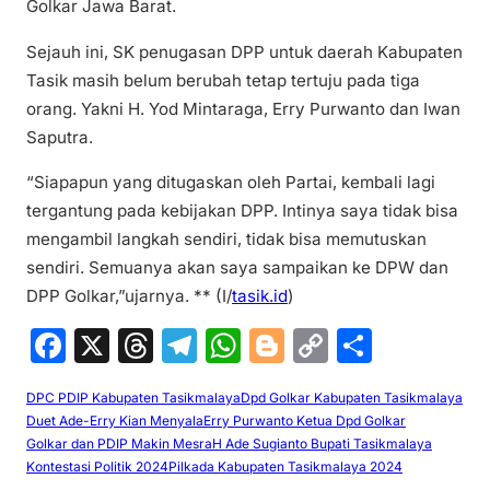
Golkar Jawa Barat.
Sejauh ini, SK penugasan DPP untuk daerah Kabupaten
Tasik masih belum berubah tetap tertuju pada tiga
orang. Yakni H. Yod Mintaraga, Erry Purwanto dan Iwan
Saputra.
“Siapapun yang ditugaskan oleh Partai, kembali lagi
tergantung pada kebijakan DPP. Intinya saya tidak bisa
mengambil langkah sendiri, tidak bisa memutuskan
sendiri. Semuanya akan saya sampaikan ke DPW dan
DPP Golkar,”ujarnya. ** (I/
tasik.id
)
F
X
T
T
W
Bl
C
S
a
hr
el
h
o
o
h
DPC PDIP Kabupaten Tasikmalaya
Dpd Golkar Kabupaten Tasikmalaya
c
e
e
at
g
p
ar
Duet Ade-Erry Kian Menyala
Erry Purwanto Ketua Dpd Golkar
e
a
gr
s
g
y
e
Golkar dan PDIP Makin Mesra
H Ade Sugianto Bupati Tasikmalaya
Kontestasi Politik 2024
Pilkada Kabupaten Tasikmalaya 2024
b
d
a
A
er
Li