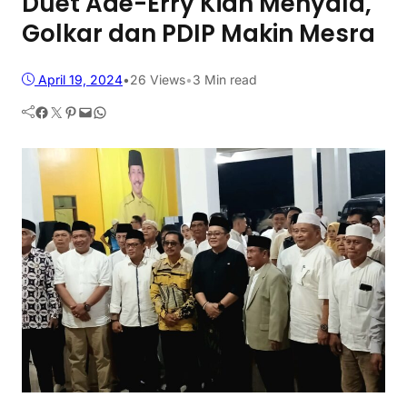
Duet Ade-Erry Kian Menyala,
Golkar dan PDIP Makin Mesra
April 19, 2024
•
26
Views
•
3 Min read
Facebook
Twitter
Pinterest
Mail
WhatsApp