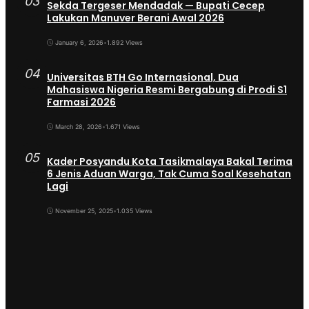
03
Sekda Tergeser Mendadak — Bupati Cecep
Lakukan Manuver Berani Awal 2026
January 6, 2026
•
1.892 Views
04
Universitas BTH Go Internasional, Dua
Mahasiswa Nigeria Resmi Bergabung di Prodi S1
Farmasi 2026
March 28, 2026
•
1.671 Views
05
Kader Posyandu Kota Tasikmalaya Bakal Terima
6 Jenis Aduan Warga, Tak Cuma Soal Kesehatan
Lagi
November 25, 2025
•
1.035 Views