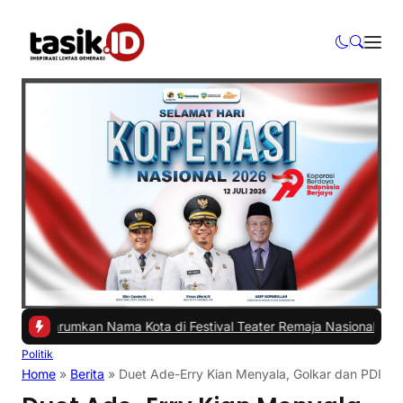
rumkan Nama Kota di Festival Teater Remaja Nasional
|
#2 -
Ada Apa 
Politik
Home
»
Berita
»
Duet Ade-Erry Kian Menyala, Golkar dan PDIP 