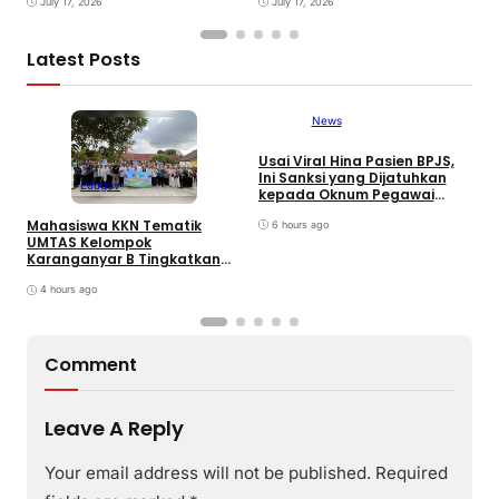
ke-25 Partai
July 17, 2026
July 17, 2026
Latest Posts
News
Usai Viral Hina Pasien BPJS,
D
Ini Sanksi yang Dijatuhkan
K
Edugov
kepada Oknum Pegawai
d
RSUD dr. Soekardjo
D
Mahasiswa KKN Tematik
6 hours ago
UMTAS Kelompok
Karanganyar B Tingkatkan
PHBS Anak Sekolah Dasar
melalui Program GEMILANG
4 hours ago
dan GEMAS
Comment
Leave A Reply
Your email address will not be published.
Required