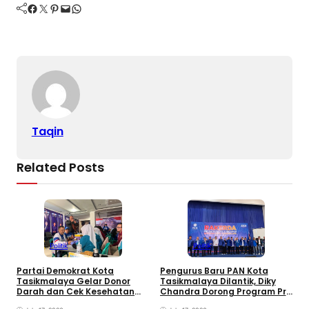
Facebook
Twitter
Pinterest
Mail
WhatsApp
o
s
m
p
n
o
p
k
k
Taqin
Related Posts
Politik
Politik
Partai Demokrat Kota
Pengurus Baru PAN Kota
W
Tasikmalaya Gelar Donor
Tasikmalaya Dilantik, Diky
P
Darah dan Cek Kesehatan
Chandra Dorong Program Pro
F
Gratis, Awali Rangkaian HUT
Rakyat
P