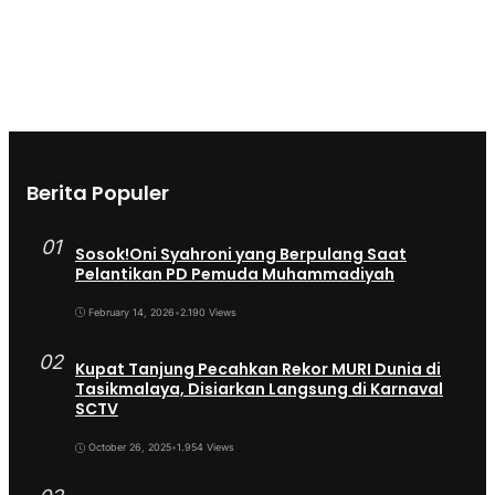
Berita Populer
01
Sosok!Oni Syahroni yang Berpulang Saat
Pelantikan PD Pemuda Muhammadiyah
February 14, 2026
•
2.190 Views
02
Kupat Tanjung Pecahkan Rekor MURI Dunia di
Tasikmalaya, Disiarkan Langsung di Karnaval
SCTV
October 26, 2025
•
1.954 Views