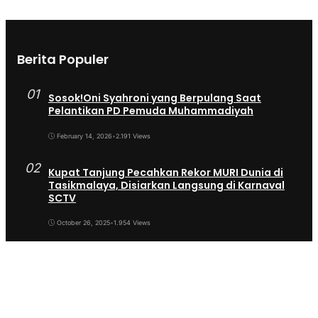
Berita Populer
01
Sosok!Oni Syahroni yang Berpulang Saat
Pelantikan PD Pemuda Muhammadiyah
February 14, 2026
•
2.191 Views
02
Kupat Tanjung Pecahkan Rekor MURI Dunia di
Tasikmalaya, Disiarkan Langsung di Karnaval
SCTV
October 26, 2025
•
1.954 Views
03
Sekda Tergeser Mendadak — Bupati Cecep
Lakukan Manuver Berani Awal 2026
January 6, 2026
•
1.893 Views