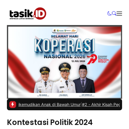
obil Dikemudikan Anak di Bawah Umur
|
#2 -
Akhir Kisah Pegawai RSUD
Kontestasi Politik 2024