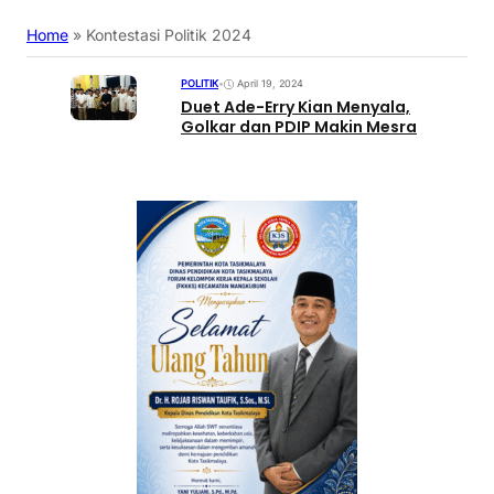
Home
»
Kontestasi Politik 2024
POLITIK
•
April 19, 2024
Duet Ade-Erry Kian Menyala,
Golkar dan PDIP Makin Mesra