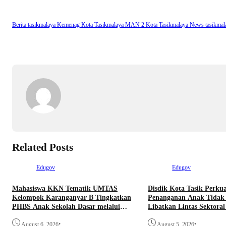
m
pp
nk
Berita tasikmalaya
Kemenag Kota Tasikmalaya
MAN 2 Kota Tasikmalaya
News tasikma
Related Posts
Edugov
Edugov
Mahasiswa KKN Tematik UMTAS
Disdik Kota Tasik Perku
Kelompok Karanganyar B Tingkatkan
Penanganan Anak Tidak 
PHBS Anak Sekolah Dasar melalui
Libatkan Lintas Sektora
Program GEMILANG dan GEMAS
Muhammadiyah. Wali Ko
•
•
August 6, 2026
Superteam
August 5, 2026