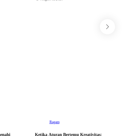
Ed
Rani Perm
Gawe SMKN
ISI Yogya
Kota di Fe
Nasional
August 4
Ragam
Ed
Benahi
Ketika Aturan Bertemu Kreativitas:
Mahasisw