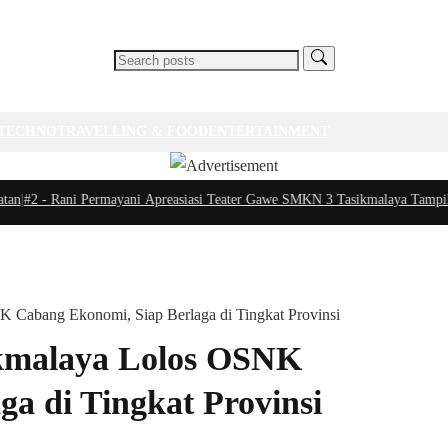
TECHNO
TRAVELLING & FOOD
ENTERTAINMENT
#2 -
Rani Permayani Apreasiasi Teater Gawe SMKN 3 Tasikmalaya Tampil di I
Cabang Ekonomi, Siap Berlaga di Tingkat Provinsi
kmalaya Lolos OSNK
a di Tingkat Provinsi