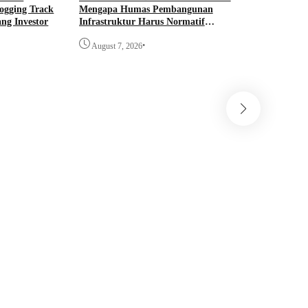
ogging Track
Mengapa Humas Pembangunan
Kelompok
ng Investor
Infrastruktur Harus Normatif
PHBS Anak
Sekaligus Adaptif?
Program
•
August 7, 2026
August 6