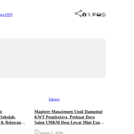
Facebook
Twitter
Pinterest
Mail
WhatsApp
laya
OSN
Edugov
at
Magister Manajemen Unsil Dampingi
Sekolah,
KWT Puspitajaya, Perkuat Daya
l & Relawan
Saing UMKM Desa Lewat Mini Expo
ta Viman :
PPM
•
August 5, 2026