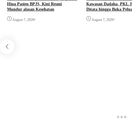
Hina Pasien BPJS, Kini Resmi
Kawasan Dadaha, PKL J
Mundur alasan Kesehatan
Ditata hingga Buka Pelua
•
•
August 7, 2026
August 7, 2026