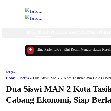
NEWS
EDUGOV
POLITIK
RAGAM
NASIONAL
SPORTS
ai RSUD yang Viral Hina Pasien BPJS, Kini Resmi Mundur alasan Kesehatan
|
Edugov
Home
»
Berita
»
Dua Siswi MAN 2 Kota Tasikmalaya Lolos OSNK 
Dua Siswi MAN 2 Kota Tasi
Cabang Ekonomi, Siap Berlag