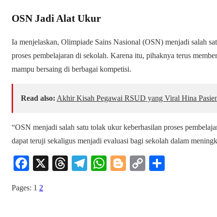
OSN Jadi Alat Ukur
Ia menjelaskan, Olimpiade Sains Nasional (OSN) menjadi salah sa
proses pembelajaran di sekolah. Karena itu, pihaknya terus memb
mampu bersaing di berbagai kompetisi.
Read also:
Akhir Kisah Pegawai RSUD yang Viral Hina Pasie
“OSN menjadi salah satu tolak ukur keberhasilan proses pembelaj
dapat teruji sekaligus menjadi evaluasi bagi sekolah dalam mening
Fa
X
T
Te
W
Bl
C
S
ce
hr
le
ha
og
op
ha
Pages:
1
2
bo
ea
gr
ts
ge
y
re
ok
ds
a
A
r
Li