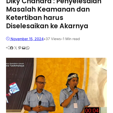
Diky Chandra : Penyelesaian
Masalah Keamanan dan
Ketertiban harus
Diselesaikan ke Akarnya
November 15, 2024
•
37
Views
•
1 Min read
Facebook
Twitter
Pinterest
Mail
WhatsApp