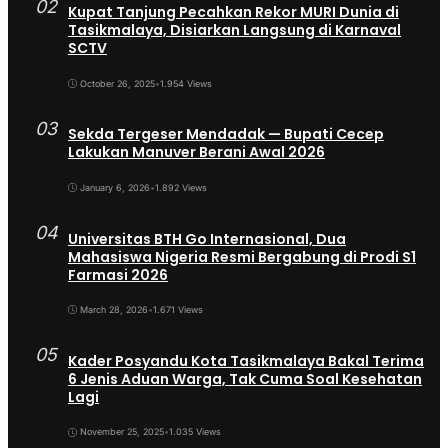
02
Kupat Tanjung Pecahkan Rekor MURI Dunia di
Tasikmalaya, Disiarkan Langsung di Karnaval
SCTV
October 26, 2025
•
1.954 Views
03
Sekda Tergeser Mendadak — Bupati Cecep
Lakukan Manuver Berani Awal 2026
January 6, 2026
•
1.892 Views
04
Universitas BTH Go Internasional, Dua
Mahasiswa Nigeria Resmi Bergabung di Prodi S1
Farmasi 2026
March 28, 2026
•
1.671 Views
05
Kader Posyandu Kota Tasikmalaya Bakal Terima
6 Jenis Aduan Warga, Tak Cuma Soal Kesehatan
Lagi
November 25, 2025
•
1.035 Views