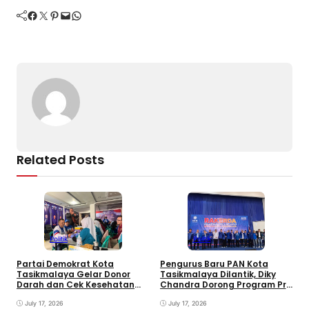
b
d
a
A
er
Li
Facebook
Twitter
Pinterest
Mail
WhatsApp
o
s
m
p
n
o
p
k
k
Related Posts
Politik
Politik
Partai Demokrat Kota
Pengurus Baru PAN Kota
W
Tasikmalaya Gelar Donor
Tasikmalaya Dilantik, Diky
P
Darah dan Cek Kesehatan
Chandra Dorong Program Pro
F
Gratis, Awali Rangkaian HUT
Rakyat
P
ke-25 Partai
July 17, 2026
July 17, 2026