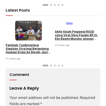
Latest Posts
News
Akhir Kisah Pegawai RSUD
W
yang Viral Hina Pasien BPJS,
K
News
Kini Resmi Mundur alasan
J
Kesehatan
B
Pemkab Tasikmalaya
5 hours ago
Siapkan Strategi Berjenjang
Hadapi Krisis Air Bersih, dari
Bantuan Darurat hingga
Gerakan Reboisasi
2 hours ago
Comment
Leave A Reply
Your email address will not be published.
Required
fields are marked
*