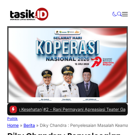
an Kesehatan
|
#2 -
Rani Permayani Apreasiasi Teater Gawe SMKN 3 Ta
Politik
Home
»
Berita
»
Diky Chandra : Penyelesaian Masalah Keamanan 