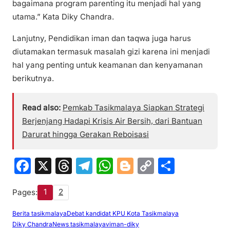
bagaimana program parenting itu menjadi hal yang
utama.” Kata Diky Chandra.
Lanjutny, Pendidikan iman dan taqwa juga harus
diutamakan termasuk masalah gizi karena ini menjadi
hal yang penting untuk keamanan dan kenyamanan
berikutnya.
Read also:
Pemkab Tasikmalaya Siapkan Strategi
Berjenjang Hadapi Krisis Air Bersih, dari Bantuan
Darurat hingga Gerakan Reboisasi
F
X
T
T
W
Bl
C
S
a
hr
el
h
o
o
h
1
2
Pages:
c
e
e
at
g
p
ar
e
a
gr
s
g
y
e
Berita tasikmalaya
Debat kandidat KPU Kota Tasikmalaya
Diky Chandra
News tasikmalaya
viman-diky