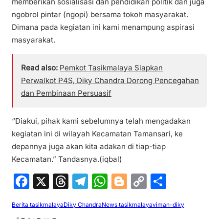
memberikan sosialisasi dan pendidikan politik dan juga
ngobrol pintar (ngopi) bersama tokoh masyarakat.
Dimana pada kegiatan ini kami menampung aspirasi
masyarakat.
Read also:
Pemkot Tasikmalaya Siapkan
Perwalkot P4S, Diky Chandra Dorong Pencegahan
dan Pembinaan Persuasif
“Diakui, pihak kami sebelumnya telah mengadakan
kegiatan ini di wilayah Kecamatan Tamansari, ke
depannya juga akan kita adakan di tiap-tiap
Kecamatan.” Tandasnya.(iqbal)
F
X
T
T
W
Bl
C
S
a
hr
el
h
o
o
h
Berita tasikmalaya
Diky Chandra
News tasikmalaya
viman-diky
c
e
e
at
g
p
ar