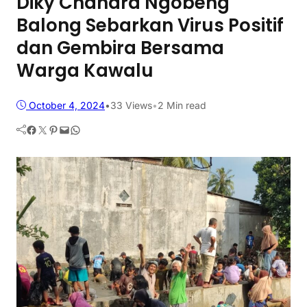
Diky Chandra Ngobeng
Balong Sebarkan Virus Positif
dan Gembira Bersama
Warga Kawalu
October 4, 2024
•
33
Views
•
2 Min read
Facebook
Twitter
Pinterest
Mail
WhatsApp