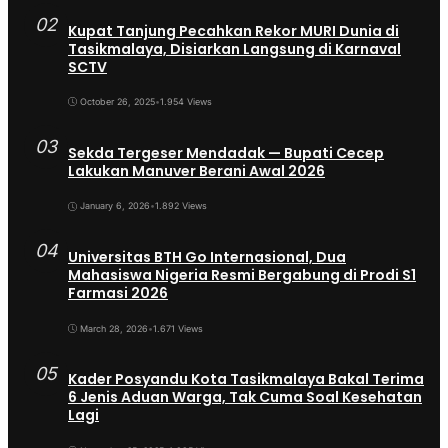
02
Kupat Tanjung Pecahkan Rekor MURI Dunia di
Tasikmalaya, Disiarkan Langsung di Karnaval
SCTV
October 26, 2025
•
1.954 Views
03
Sekda Tergeser Mendadak — Bupati Cecep
Lakukan Manuver Berani Awal 2026
January 6, 2026
•
1.892 Views
04
Universitas BTH Go Internasional, Dua
Mahasiswa Nigeria Resmi Bergabung di Prodi S1
Farmasi 2026
March 28, 2026
•
1.671 Views
05
Kader Posyandu Kota Tasikmalaya Bakal Terima
6 Jenis Aduan Warga, Tak Cuma Soal Kesehatan
Lagi