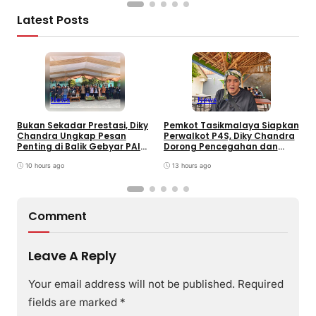
Latest Posts
News
News
B
Bukan Sekadar Prestasi, Diky
Pemkot Tasikmalaya Siapkan
S
Chandra Ungkap Pesan
Perwalkot P4S, Diky Chandra
T
Penting di Balik Gebyar PAI
Dorong Pencegahan dan
K
INU Tasikmalaya
Pembinaan Persuasif
P
10 hours ago
13 hours ago
Comment
Leave A Reply
Your email address will not be published.
Required
fields are marked
*