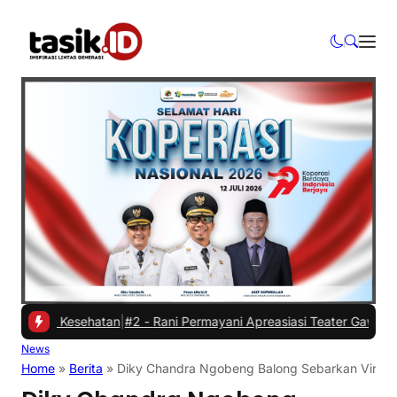
an Kesehatan
|
#2 -
Rani Permayani Apreasiasi Teater Gawe SMKN 3 Tas
News
Home
»
Berita
»
Diky Chandra Ngobeng Balong Sebarkan Virus 