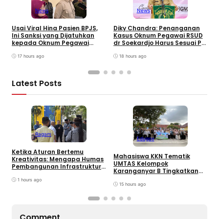
News
News
W
B
Usai Viral Hina Pasien BPJS,
Diky Chandra: Penanganan
T
Ini Sanksi yang Dijatuhkan
Kasus Oknum Pegawai RSUD
8
kepada Oknum Pegawai
dr Soekardjo Harus Sesuai PP
D
RSUD dr. Soekardjo
Disiplin Pegawai
17 hours ago
18 hours ago
Latest Posts
Ragam
Edugov
Ketika Aturan Bertemu
Mahasiswa KKN Tematik
U
Kreativitas: Mengapa Humas
UMTAS Kelompok
I
Pembangunan Infrastruktur
Karanganyar B Tingkatkan
k
Harus Normatif Sekaligus
PHBS Anak Sekolah Dasar
R
Adaptif?
1 hours ago
melalui Program GEMILANG
15 hours ago
dan GEMAS
Comment