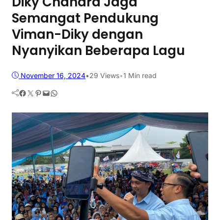
Diky Chandra Jaga
Semangat Pendukung
Viman-Diky dengan
Nyanyikan Beberapa Lagu
November 16, 2024
•
29
Views
•
1 Min read
Facebook
Twitter
Pinterest
Mail
WhatsApp