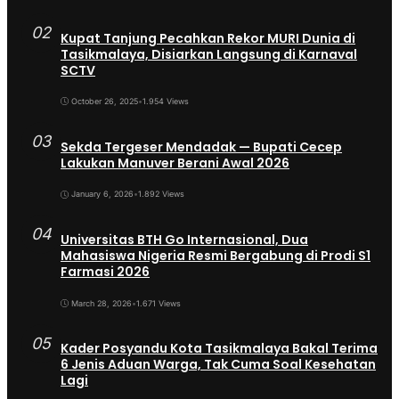
02
Kupat Tanjung Pecahkan Rekor MURI Dunia di
Tasikmalaya, Disiarkan Langsung di Karnaval
SCTV
October 26, 2025
•
1.954 Views
03
Sekda Tergeser Mendadak — Bupati Cecep
Lakukan Manuver Berani Awal 2026
January 6, 2026
•
1.892 Views
04
Universitas BTH Go Internasional, Dua
Mahasiswa Nigeria Resmi Bergabung di Prodi S1
Farmasi 2026
March 28, 2026
•
1.671 Views
05
Kader Posyandu Kota Tasikmalaya Bakal Terima
6 Jenis Aduan Warga, Tak Cuma Soal Kesehatan
Lagi