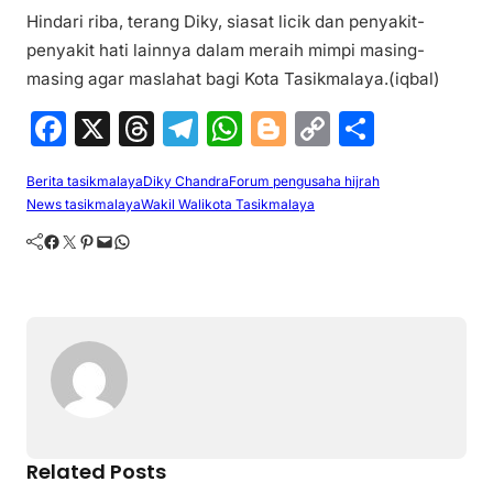
Hindari riba, terang Diky, siasat licik dan penyakit-
penyakit hati lainnya dalam meraih mimpi masing-
masing agar maslahat bagi Kota Tasikmalaya.(iqbal)
F
X
T
T
W
Bl
C
S
a
hr
el
h
o
o
h
Berita tasikmalaya
Diky Chandra
Forum pengusaha hijrah
c
e
e
at
g
p
ar
News tasikmalaya
Wakil Walikota Tasikmalaya
e
a
gr
s
g
y
e
Facebook
Twitter
Pinterest
Mail
WhatsApp
b
d
a
A
er
Li
o
s
m
p
n
o
p
k
k
Related Posts