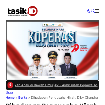
dikan Anak di Bawah Umur
|
#2 -
Akhir Kisah Pegawai RSUD yang Viral
News
Home
»
Berita
»
Dihadapan Pengusaha Hijrah, Diky Chandra Ber