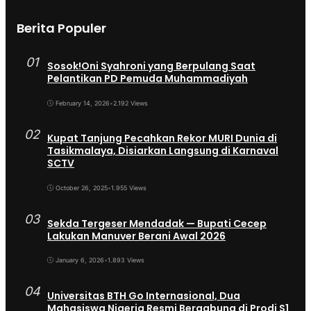
Berita Populer
01
Sosok!Oni Syahroni yang Berpulang Saat
Pelantikan PD Pemuda Muhammadiyah
February 14, 2026
•
2.192 Views
02
Kupat Tanjung Pecahkan Rekor MURI Dunia di
Tasikmalaya, Disiarkan Langsung di Karnaval
SCTV
October 26, 2025
•
1.955 Views
03
Sekda Tergeser Mendadak — Bupati Cecep
Lakukan Manuver Berani Awal 2026
January 6, 2026
•
1.893 Views
04
Universitas BTH Go Internasional, Dua
Mahasiswa Nigeria Resmi Bergabung di Prodi S1