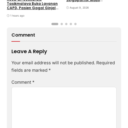
Tasikmalaya Buka Layanan
Dikemudikan Anak di Bawah
I
CAPD, Pasien Gagal Ginjal
Umur
August 9, 2026
Tak Perlu Lagi Dirujuk ke Luar
Daerah
1 hours ago
Comment
Leave A Reply
Your email address will not be published.
Required
fields are marked
*
Comment
*