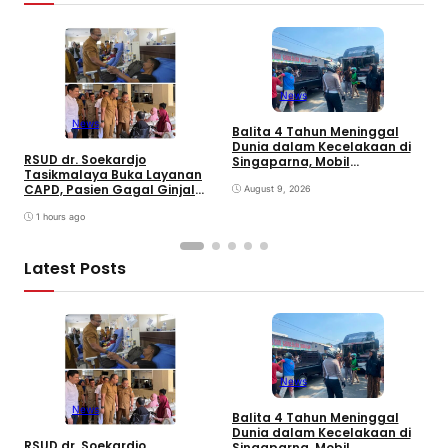
News
News
Balita 4 Tahun Meninggal
B
Dunia dalam Kecelakaan di
C
RSUD dr. Soekardjo
Singaparna, Mobil
P
Tasikmalaya Buka Layanan
Dikemudikan Anak di Bawah
I
CAPD, Pasien Gagal Ginjal
Umur
August 9, 2026
Tak Perlu Lagi Dirujuk ke Luar
Daerah
1 hours ago
Latest Posts
News
News
Balita 4 Tahun Meninggal
B
Dunia dalam Kecelakaan di
C
RSUD dr. Soekardjo
Singaparna, Mobil
P