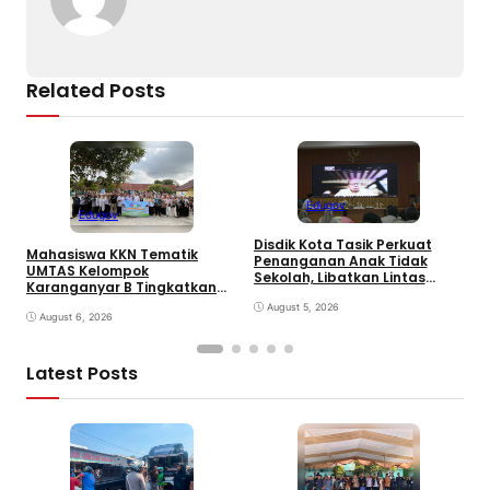
Related Posts
Edugov
Edugov
Disdik Kota Tasik Perkuat
Mahasiswa KKN Tematik
M
Penanganan Anak Tidak
UMTAS Kelompok
D
Sekolah, Libatkan Lintas
Karanganyar B Tingkatkan
P
Sektoral & Relawan
PHBS Anak Sekolah Dasar
D
Muhammadiyah. Wali Kota
August 5, 2026
melalui Program GEMILANG
August 6, 2026
Viman : Superteam
dan GEMAS
Latest Posts