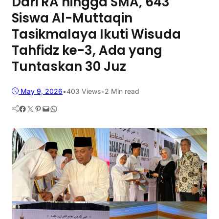
Dari RA hingga SMA, 643
Siswa Al-Muttaqin
Tasikmalaya Ikuti Wisuda
Tahfidz ke-3, Ada yang
Tuntaskan 30 Juz
May 9, 2026
•
403
Views
•
2 Min read
Facebook
Twitter
Pinterest
Mail
WhatsApp