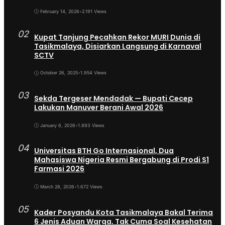
February 14, 2026
•
2.191 Views
02
Kupat Tanjung Pecahkan Rekor MURI Dunia di
Tasikmalaya, Disiarkan Langsung di Karnaval
SCTV
October 26, 2025
•
1.954 Views
03
Sekda Tergeser Mendadak — Bupati Cecep
Lakukan Manuver Berani Awal 2026
January 6, 2026
•
1.893 Views
04
Universitas BTH Go Internasional, Dua
Mahasiswa Nigeria Resmi Bergabung di Prodi S1
Farmasi 2026
March 28, 2026
•
1.672 Views
05
Kader Posyandu Kota Tasikmalaya Bakal Terima
6 Jenis Aduan Warga, Tak Cuma Soal Kesehatan