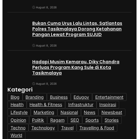
Persuasif
August 8, 2026
Bukan Cuma Urus Lalu Lintas, Satlantas
Polres Tasikmalaya Dorong Ketahanan
Pangan Lewat Program SUJUD
August 8, 2026
Hadapi Musim Kemarau, Diky Chandra
Perluas Program Kang Sule di Kota
Tasikmalaya
August 8, 2026
Kategori
Blog
Branding
Business
Edugov
Entertainment
Health
Health & Fitness
Infrastruktur
Inspirasi
Lifestyle
Marketing
Nasional
News
Newsbeat
Opinion
Politik
Ragam
SEO
Sports
Stories
Techno
Technology
Travel
Travelling & Food
World