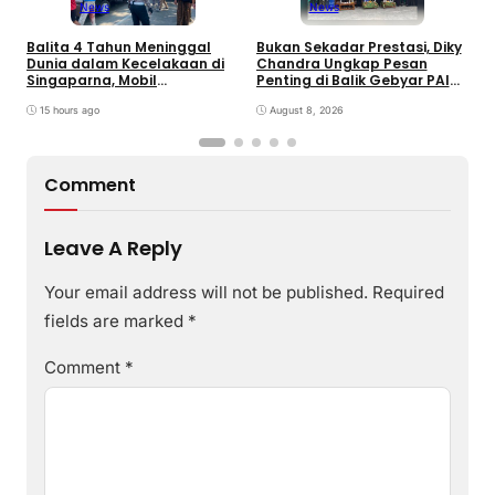
News
News
Balita 4 Tahun Meninggal
Bukan Sekadar Prestasi, Diky
T
Dunia dalam Kecelakaan di
Chandra Ungkap Pesan
T
Singaparna, Mobil
Penting di Balik Gebyar PAI
P
Dikemudikan Anak di Bawah
INU Tasikmalaya
D
Umur
15 hours ago
August 8, 2026
P
Comment
Leave A Reply
Your email address will not be published.
Required
fields are marked
*
Comment
*