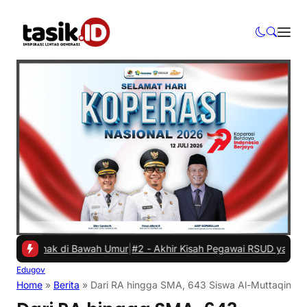
 Anak di Bawah Umur
|
#2 -
Akhir Kisah Pegawai RSUD yang Viral Hina
Edugov
Home
»
Berita
»
Dari RA hingga SMA, 643 Siswa Al-Muttaqin Ta