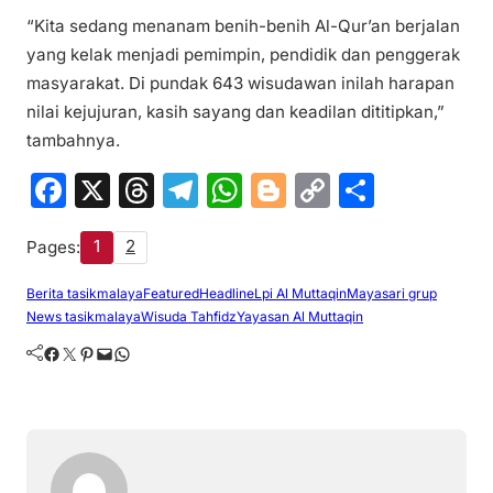
“Kita sedang menanam benih-benih Al-Qur’an berjalan
yang kelak menjadi pemimpin, pendidik dan penggerak
masyarakat. Di pundak 643 wisudawan inilah harapan
nilai kejujuran, kasih sayang dan keadilan dititipkan,”
tambahnya.
F
X
T
T
W
Bl
C
S
a
hr
el
h
o
o
h
1
2
Pages:
c
e
e
at
g
p
ar
e
a
gr
s
g
y
e
Berita tasikmalaya
Featured
Headline
Lpi Al Muttaqin
Mayasari grup
News tasikmalaya
Wisuda Tahfidz
Yayasan Al Muttaqin
b
d
a
A
er
Li
Facebook
Twitter
Pinterest
Mail
WhatsApp
o
s
m
p
n
o
p
k
k