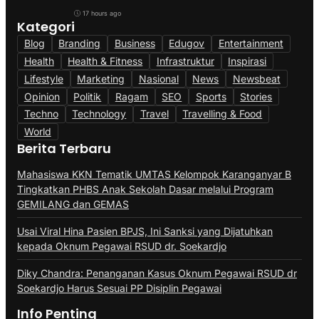
17 hours ago
Kategori
Blog
Branding
Business
Edugov
Entertainment
Health
Health & Fitness
Infrastruktur
Inspirasi
Lifestyle
Marketing
Nasional
News
Newsbeat
Opinion
Politik
Ragam
SEO
Sports
Stories
Techno
Technology
Travel
Travelling & Food
World
Berita Terbaru
Mahasiswa KKN Tematik UMTAS Kelompok Karanganyar B
Tingkatkan PHBS Anak Sekolah Dasar melalui Program
GEMILANG dan GEMAS
Usai Viral Hina Pasien BPJS, Ini Sanksi yang Dijatuhkan
kepada Oknum Pegawai RSUD dr. Soekardjo
Diky Chandra: Penanganan Kasus Oknum Pegawai RSUD dr
Soekardjo Harus Sesuai PP Disiplin Pegawai
Info Penting