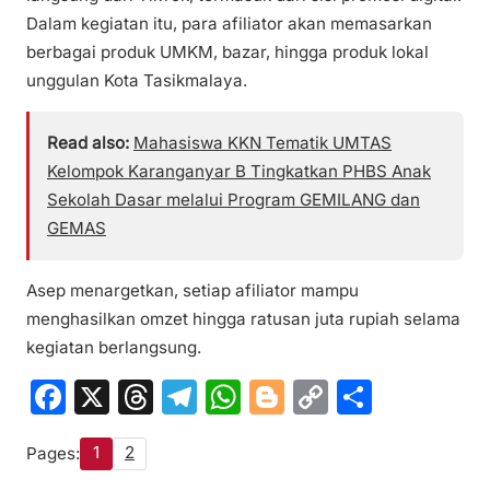
Dalam kegiatan itu, para afiliator akan memasarkan
berbagai produk UMKM, bazar, hingga produk lokal
unggulan Kota Tasikmalaya.
Read also:
Mahasiswa KKN Tematik UMTAS
Kelompok Karanganyar B Tingkatkan PHBS Anak
Sekolah Dasar melalui Program GEMILANG dan
GEMAS
Asep menargetkan, setiap afiliator mampu
menghasilkan omzet hingga ratusan juta rupiah selama
kegiatan berlangsung.
F
X
T
T
W
Bl
C
S
a
hr
el
h
o
o
h
1
2
Pages:
c
e
e
at
g
p
ar