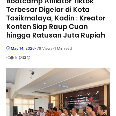
Bootcamp Afiliator Tiktok
Terbesar Digelar di Kota
Tasikmalaya, Kadin : Kreator
Konten Siap Raup Cuan
hingga Ratusan Juta Rupiah
May 14, 2026
•
76
Views
•
1 Min read
Facebook
Twitter
Pinterest
Mail
WhatsApp