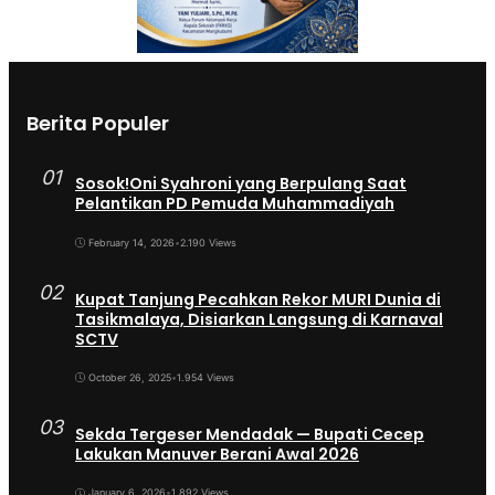
Berita Populer
01
Sosok!Oni Syahroni yang Berpulang Saat
Pelantikan PD Pemuda Muhammadiyah
February 14, 2026
•
2.190 Views
02
Kupat Tanjung Pecahkan Rekor MURI Dunia di
Tasikmalaya, Disiarkan Langsung di Karnaval
SCTV
October 26, 2025
•
1.954 Views
03
Sekda Tergeser Mendadak — Bupati Cecep
Lakukan Manuver Berani Awal 2026
January 6, 2026
•
1.892 Views