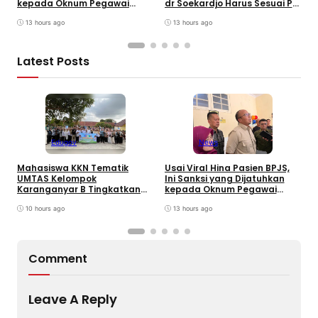
kepada Oknum Pegawai
dr Soekardjo Harus Sesuai PP
D
RSUD dr. Soekardjo
Disiplin Pegawai
13 hours ago
13 hours ago
Latest Posts
Edugov
News
Mahasiswa KKN Tematik
Usai Viral Hina Pasien BPJS,
D
UMTAS Kelompok
Ini Sanksi yang Dijatuhkan
K
Karanganyar B Tingkatkan
kepada Oknum Pegawai
d
PHBS Anak Sekolah Dasar
RSUD dr. Soekardjo
D
melalui Program GEMILANG
10 hours ago
13 hours ago
dan GEMAS
Comment
Leave A Reply