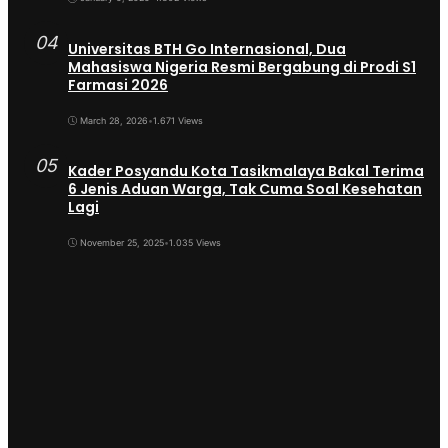
04
Universitas BTH Go Internasional, Dua
Mahasiswa Nigeria Resmi Bergabung di Prodi S1
Farmasi 2026
March 28, 2026
•
1.671 Views
05
Kader Posyandu Kota Tasikmalaya Bakal Terima
6 Jenis Aduan Warga, Tak Cuma Soal Kesehatan
Lagi
November 25, 2025
•
1.035 Views