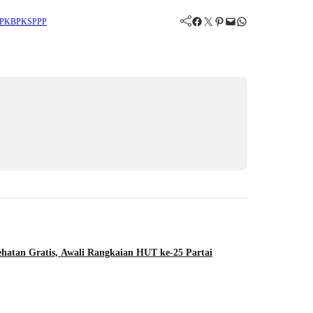
Facebook
Twitter
Pinterest
Mail
WhatsApp
PKB
PKS
PPP
hatan Gratis, Awali Rangkaian HUT ke-25 Partai