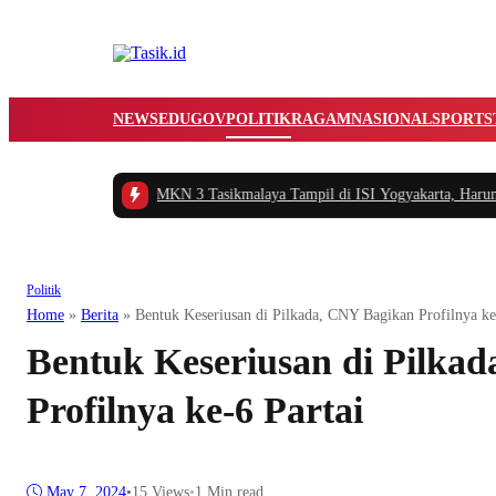
NEWS
EDUGOV
POLITIK
RAGAM
NASIONAL
SPORTS
siasi Teater Gawe SMKN 3 Tasikmalaya Tampil di ISI Yogyakarta, Harumkan N
Politik
Home
»
Berita
»
Bentuk Keseriusan di Pilkada, CNY Bagikan Profilnya ke
Bentuk Keseriusan di Pilka
Profilnya ke-6 Partai
May 7, 2024
•
15
Views
•
1 Min read