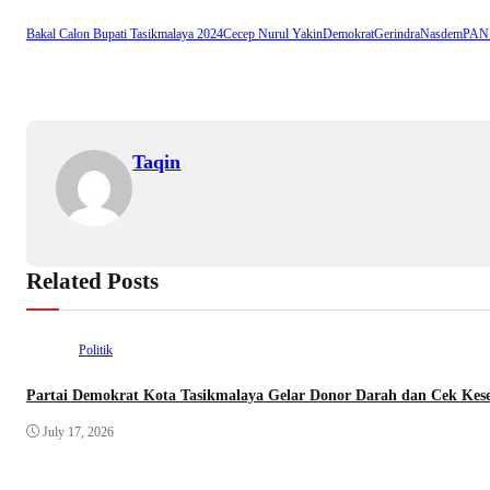
Bakal Calon Bupati Tasikmalaya 2024
Cecep Nurul Yakin
Demokrat
Gerindra
Nasdem
PAN
Taqin
Related Posts
Politik
Partai Demokrat Kota Tasikmalaya Gelar Donor Darah dan Cek Kese
July 17, 2026