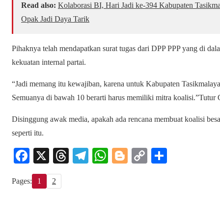
Read also:
Kolaborasi BI, Hari Jadi ke-394 Kabupaten Tasik
Opak Jadi Daya Tarik
Pihaknya telah mendapatkan surat tugas dari DPP PPP yang di dala
kekuatan internal partai.
“Jadi memang itu kewajiban, karena untuk Kabupaten Tasikmalaya in
Semuanya di bawah 10 berarti harus memiliki mitra koalisi.”Tutur
Disinggung awak media, apakah ada rencana membuat koalisi bes
seperti itu.
Fa
X
T
Te
W
Bl
C
S
ce
hr
le
ha
og
op
ha
Pages:
1
2
bo
ea
gr
ts
ge
y
re
ok
ds
a
A
r
Li
m
pp
nk