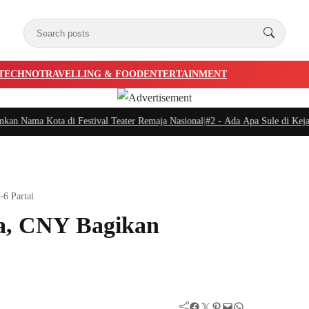
TECHNO
TRAVELLING & FOOD
ENTERTAINMENT
ama Kota di Festival Teater Remaja Nasional
|
#2 -
Ada Apa Sule di Kejaksaa
-6 Partai
da, CNY Bagikan
Facebook
Twitter
Pinterest
Mail
WhatsApp