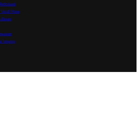
Reboisasi
Viral Hina
alasan
awasan
a hingga
t | hubungi
 sosial
book