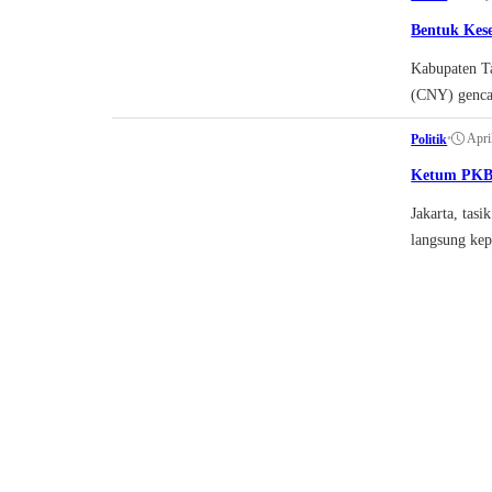
Bentuk Kese
Kabupaten Ta
(CNY) gencar
•
Apri
Politik
Ketum PKB 
Jakarta, ta
langsung kep