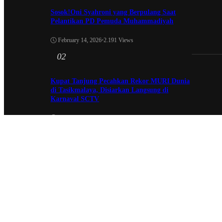
Sosok!Oni Syahroni yang Berpulang Saat
Pelantikan PD Pemuda Muhammadiyah
February 14, 2026
•
2.191 Views
02
Kupat Tanjung Pecahkan Rekor MURI Dunia
di Tasikmalaya, Disiarkan Langsung di
Karnaval SCTV
October 26, 2025
•
1.954 Views
03
Sekda Tergeser Mendadak — Bupati Cecep
Lakukan Manuver Berani Awal 2026
January 6, 2026
•
1.892 Views
04