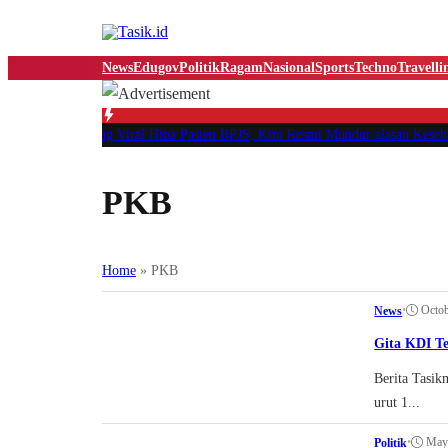
News
Edugov
Politik
Ragam
Nasional
Sports
Techno
Travell
wai RSUD yang Viral Hina Pasien BPJS, Kini Resmi Mundur alasan Kesehatan
PKB
Home
»
PKB
•
Octob
News
Gita KDI T
Berita Tasik
urut 1...
•
May
Politik