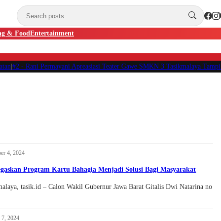
ing & Food
Entertainment
|
#2 -
Rani Permayani Apreasiasi Teater Gawe SMKN 3 Tasikmalaya Tampil di 
er 4, 2024
egaskan Program Kartu Bahagia Menjadi Solusi Bagi Masyarakat
malaya, tasik.id – Calon Wakil Gubernur Jawa Barat Gitalis Dwi Natarina no
 7, 2024