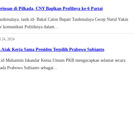
riusan di Pilkada, CNY Bagikan Profilnya ke-6 Partai
sikmalaya, tasik.id- Bakal Calon Bupati Tasikmalaya Cecep Nurul Yakin
 komunikasi Politiknya dalam...
l 24, 2024
Ajak Kerja Sama Presiden Terpilih Prabowo Subianto
sik.id Muhaimin Iskandar Ketua Umum PKB mengucapkan selamat secara
ada Prabowo Subianto sebagai...