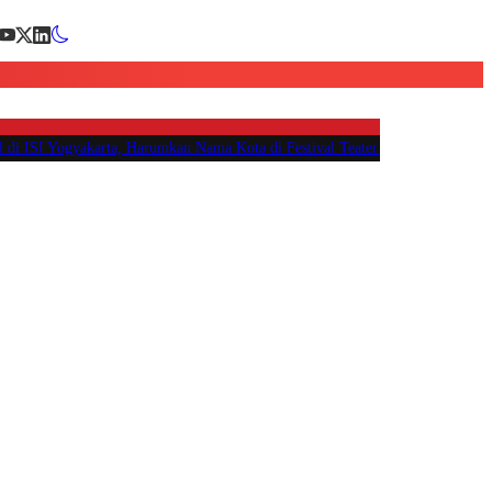
ISI Yogyakarta, Harumkan Nama Kota di Festival Teater Remaja Nasional
|
#3 