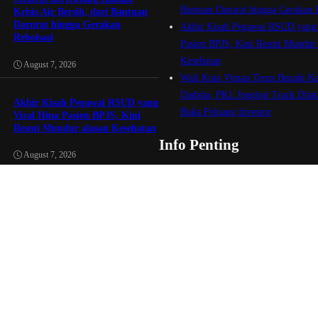
Bantuan Darurat hingga Gerakan 
Krisis Air Bersih, dari Bantuan
Darurat hingga Gerakan
Akhir Kisah Pegawai RSUD yang 
Reboisasi
Pasien BPJS, Kini Resmi Mundur 
Kesehatan
August 7, 2026
Wali Kota Viman Terus Benahi K
Dadaha, PKL Jogging Track Ditat
Akhir Kisah Pegawai RSUD yang
Buka Peluang Investor
Viral Hina Pasien BPJS, Kini
Resmi Mundur alasan Kesehatan
Info Penting
August 7, 2026
Pemberitaan | Advetorial | Iklan | Even
Wali Kota Viman Terus Benahi
kami melalui 082214717372, email
Kawasan Dadaha, PKL Jogging
redaksi.tasikid@gmail.com atau melalui
Track Ditata hingga Buka
media instagram, tiktok, halaman face
Peluang Investor
tasikmediainformasi dan txtasik.id.
August 7, 2026
Ketika Aturan Bertemu
Kreativitas: Mengapa Humas