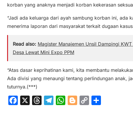
korban yang anaknya menjadi korban kekerasan seksua
“Jadi ada keluarga dari ayah sambung korban ini, ada ka
menerima laporan dari masyarakat terkait dugaan kasus
Read also:
Magister Manajemen Unsil Dampingi KWT 
Desa Lewat Mini Expo PPM
“Atas dasar keprihatinan kami, kita membantu melakuk
Ada divisi yang menaungi tentang perlindungan anak, 
tuturnya.(***)
F
X
T
T
W
Bl
C
S
a
hr
el
h
o
o
h
c
e
e
at
g
p
ar
e
a
gr
s
g
y
e