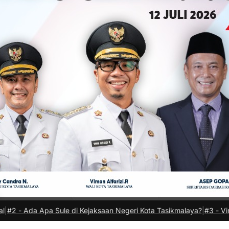
le di Kejaksaan Negeri Kota Tasikmalaya?
|
#3 -
Viral Bendera Merah