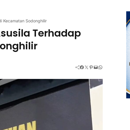
 di Kecamatan Sodonghilir
Asusila Terhadap
onghilir
Facebook
Twitter
Pinterest
Mail
WhatsApp