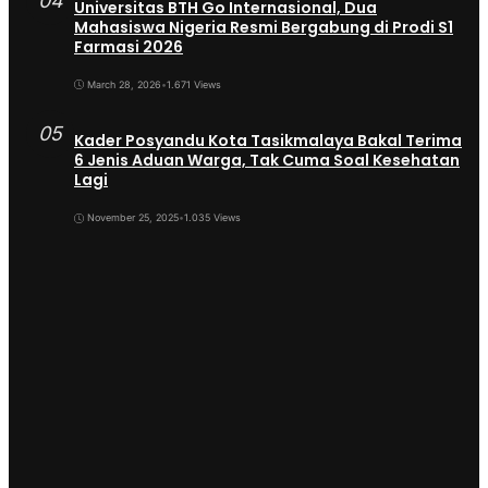
04
Universitas BTH Go Internasional, Dua
Mahasiswa Nigeria Resmi Bergabung di Prodi S1
Farmasi 2026
March 28, 2026
•
1.671 Views
05
Kader Posyandu Kota Tasikmalaya Bakal Terima
6 Jenis Aduan Warga, Tak Cuma Soal Kesehatan
Lagi
November 25, 2025
•
1.035 Views