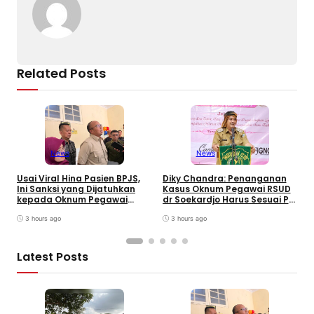
k
Related Posts
News
News
W
B
Usai Viral Hina Pasien BPJS,
Diky Chandra: Penanganan
T
Ini Sanksi yang Dijatuhkan
Kasus Oknum Pegawai RSUD
8
kepada Oknum Pegawai
dr Soekardjo Harus Sesuai PP
D
RSUD dr. Soekardjo
Disiplin Pegawai
3 hours ago
3 hours ago
Latest Posts