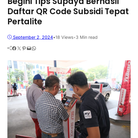
Begini Tips Supaya Berhasil
Daftar QR Code Subsidi Tepat
Pertalite
September 2, 2024
•
18
Views
•
3 Min read
Facebook
Twitter
Pinterest
Mail
WhatsApp