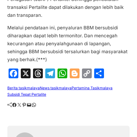
transaksi Pertalite dapat dilakukan dengan lebih baik
dan transparan.
Melalui pendataan ini, penyaluran BBM bersubsidi
diharapkan dapat lebih termonitor. Dan mencegah
kecurangan atau penyalahgunaan di lapangan,
sehingga BBM bersubsidi tersalurkan bagi masyarakat
yang berhak.(***)
F
X
T
T
W
Bl
C
S
a
hr
el
h
o
o
h
Berita tasikmalaya
News tasikmalaya
Pertamina Tasikmalaya
c
e
e
at
g
p
ar
Subsidi Tepat Pertalite
e
a
gr
s
g
y
e
Facebook
Twitter
Pinterest
Mail
WhatsApp
b
d
a
A
er
Li
o
s
m
p
n
o
p
k