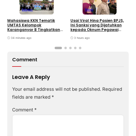
Edugov
News
Mahasiswa KKN Tematik
Usai Viral Hina Pasien BPJS,
D
UMTAS Kelompok
Ini Sanksi yang Dijatuhkan
K
Karanganyar B Tingkatkan
kepada Oknum Pegawai
d
PHBS Anak Sekolah Dasar
RSUD dr. Soekardjo
D
melalui Program GEMILANG
34 minutes ago
3 hours ago
dan GEMAS
Comment
Leave A Reply
Your email address will not be published.
Required
fields are marked
*
Comment
*