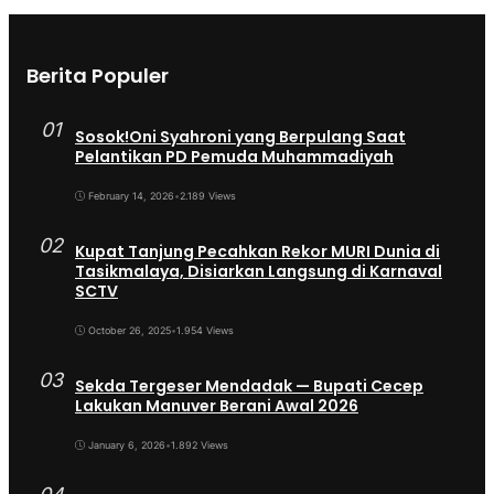
Berita Populer
01
Sosok!Oni Syahroni yang Berpulang Saat
Pelantikan PD Pemuda Muhammadiyah
February 14, 2026
•
2.189 Views
02
Kupat Tanjung Pecahkan Rekor MURI Dunia di
Tasikmalaya, Disiarkan Langsung di Karnaval
SCTV
October 26, 2025
•
1.954 Views
03
Sekda Tergeser Mendadak — Bupati Cecep
Lakukan Manuver Berani Awal 2026
January 6, 2026
•
1.892 Views