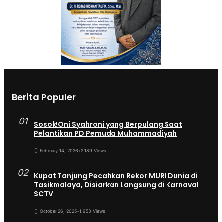
Berita Populer
01
Sosok!Oni Syahroni yang Berpulang Saat
Pelantikan PD Pemuda Muhammadiyah
February 14, 2026
•
2.189 Views
02
Kupat Tanjung Pecahkan Rekor MURI Dunia di
Tasikmalaya, Disiarkan Langsung di Karnaval
SCTV
October 26, 2025
•
1.953 Views