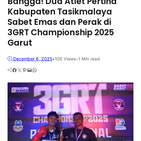
Bangga! Dua Atlet Pertina
Kabupaten Tasikmalaya
Sabet Emas dan Perak di
3GRT Championship 2025
Garut
December 6, 2025
•
106
Views
•
1 Min read
Facebook
Twitter
Pinterest
Mail
WhatsApp