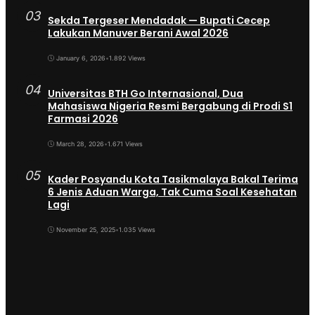
03
Sekda Tergeser Mendadak — Bupati Cecep
Lakukan Manuver Berani Awal 2026
January 6, 2026
•
1.892 Views
04
Universitas BTH Go Internasional, Dua
Mahasiswa Nigeria Resmi Bergabung di Prodi S1
Farmasi 2026
March 28, 2026
•
1.671 Views
05
Kader Posyandu Kota Tasikmalaya Bakal Terima
6 Jenis Aduan Warga, Tak Cuma Soal Kesehatan
Lagi
November 25, 2025
•
1.035 Views