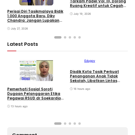
Sports
Tarkam Padel Vol. III, Dorong
K
Ruang Kreatif untuk Cegah
B
Kenakalan Remaja
D
Perisai Diri Tasikmalaya Bidik
July 19, 2026
T
1.000 Anggota Baru, Diky
Chandra: Jangan Lupakan
Bela Diri Asli Indonesia
July 27, 2026
Latest Posts
Edugov
Disdik Kota Tasik Perkuat
Penanganan Anak Tidak
News
Sekolah, Libatkan Lintas
Sektoral & Relawan
Pemerhati Sosial Soroti
M
Muhammadiyah. Wali Kota
16 hours ago
Dugaan Pelanggaran Etika
D
Viman : Superteam
Pegawai RSUD dr Soekardjo
P
Disinyalir Anak Pejabat?
D
13 hours ago