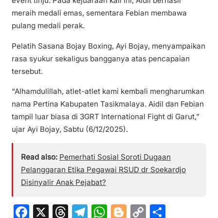
event tinju. Pada kejuaraan kali ini, Aidil berhasil
meraih medali emas, sementara Febian membawa
pulang medali perak.
Pelatih Sasana Bojay Boxing, Ayi Bojay, menyampaikan
rasa syukur sekaligus bangganya atas pencapaian
tersebut.
“Alhamdulillah, atlet-atlet kami kembali mengharumkan
nama Pertina Kabupaten Tasikmalaya. Aidil dan Febian
tampil luar biasa di 3GRT International Fight di Garut,”
ujar Ayi Bojay, Sabtu (6/12/2025).
Read also:
Pemerhati Sosial Soroti Dugaan
Pelanggaran Etika Pegawai RSUD dr Soekardjo
Disinyalir Anak Pejabat?
F
X
T
T
W
Bl
C
S