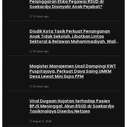
Pelanggaran Etika Pegawai RSUD dr
Soekardjo Disinyalir Anak Pejabat?
13 hours ago
Disdik Kota Tasik Perkuat Penanganan
Anak Tidak Sekolah, Libatkan Lintas
Sektoral & Relawan Muhammadiyah. Wali
Kota Viman : Superteam
16 hours ago
Magister Manajemen Unsil Dampingi KWT
Puspitajaya, Perkuat Daya Saing UMKM
Desa Lewat Mini Expo PPM
22 hours ago
Viral Dugaan Hujatan terhadap Pasien
BPJS Meninggal, Akun RSUD dr Soekardjo
Tasikmalaya Diserbu Netizen
August 5, 2026