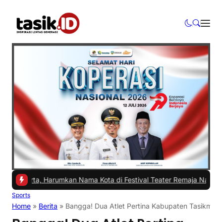
rta, Harumkan Nama Kota di Festival Teater Remaja Nasional
|
#2 -
A
Sports
Home
»
Berita
»
Bangga! Dua Atlet Pertina Kabupaten Tasikmal