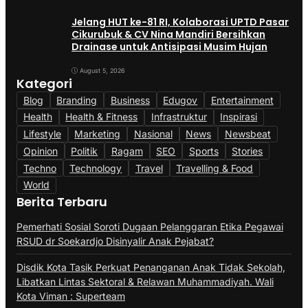
Jelang HUT ke-81 RI, Kolaborasi UPTD Pasar
Cikurubuk & CV Nina Mandiri Bersihkan
Drainase untuk Antisipasi Musim Hujan
August 5, 2026
Kategori
Blog
Branding
Business
Edugov
Entertainment
Health
Health & Fitness
Infrastruktur
Inspirasi
Lifestyle
Marketing
Nasional
News
Newsbeat
Opinion
Politik
Ragam
SEO
Sports
Stories
Techno
Technology
Travel
Travelling & Food
World
Berita Terbaru
Pemerhati Sosial Soroti Dugaan Pelanggaran Etika Pegawai
RSUD dr Soekardjo Disinyalir Anak Pejabat?
Disdik Kota Tasik Perkuat Penanganan Anak Tidak Sekolah,
Libatkan Lintas Sektoral & Relawan Muhammadiyah. Wali
Kota Viman : Superteam