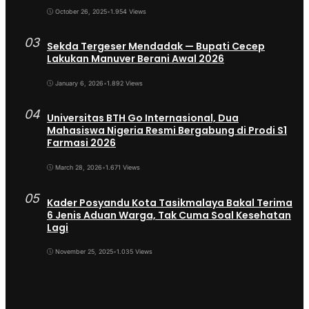
October 26, 2025
•
1.954 Views
03
Sekda Tergeser Mendadak — Bupati Cecep
Lakukan Manuver Berani Awal 2026
January 6, 2026
•
1.892 Views
04
Universitas BTH Go Internasional, Dua
Mahasiswa Nigeria Resmi Bergabung di Prodi S1
Farmasi 2026
March 28, 2026
•
1.671 Views
05
Kader Posyandu Kota Tasikmalaya Bakal Terima
6 Jenis Aduan Warga, Tak Cuma Soal Kesehatan
Lagi
November 25, 2025
•
1.035 Views