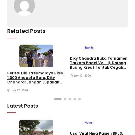
k
Related Posts
Sports
Diky Chandra Buka Turnamen
W
Sports
Tarkam Padel Vol. III, Dorong
K
Ruang Kreatif untuk Cegah
B
Kenakalan Remaja
D
Perisai Diri Tasikmalaya Bidik
July 19, 2026
T
1.000 Anggota Baru, Diky
Chandra: Jangan Lupakan
Bela Diri Asli Indonesia
July 27, 2026
Latest Posts
News
Usai Viral Hina Pasien BPJS,
D