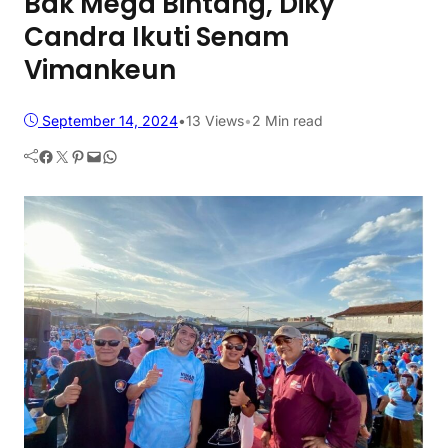
Bak Mega Bintang, Diky
Candra Ikuti Senam
Vimankeun
September 14, 2024
•
13
Views
•
2 Min read
Facebook
Twitter
Pinterest
Mail
WhatsApp