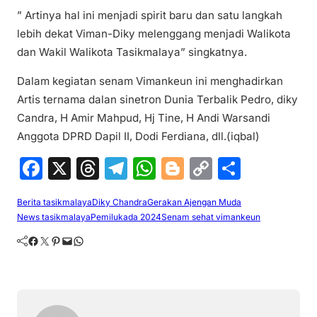
” Artinya hal ini menjadi spirit baru dan satu langkah
lebih dekat Viman-Diky melenggang menjadi Walikota
dan Wakil Walikota Tasikmalaya” singkatnya.
Dalam kegiatan senam Vimankeun ini menghadirkan
Artis ternama dalan sinetron Dunia Terbalik Pedro, diky
Candra, H Amir Mahpud, Hj Tine, H Andi Warsandi
Anggota DPRD Dapil II, Dodi Ferdiana, dll.(iqbal)
F
X
T
T
W
Bl
C
S
a
hr
el
h
o
o
h
Berita tasikmalaya
Diky Chandra
Gerakan Ajengan Muda
c
e
e
at
g
p
ar
News tasikmalaya
Pemilukada 2024
Senam sehat vimankeun
e
a
gr
s
g
y
e
Facebook
Twitter
Pinterest
Mail
WhatsApp
b
d
a
A
er
Li
o
s
m
p
n
o
p
k