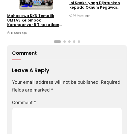
Ini Sanksi yang Dijatuhkan
K
Edugov
kepada Oknum Pegawai
d
RSUD dr. Soekardjo
D
Mahasiswa KKN Tematik
14 hours ago
UMTAS Kelompok
Karanganyar B Tingkatkan
PHBS Anak Sekolah Dasar
melalui Program GEMILANG
11 hours ago
dan GEMAS
Comment
Leave A Reply
Your email address will not be published.
Required
fields are marked
*
Comment
*