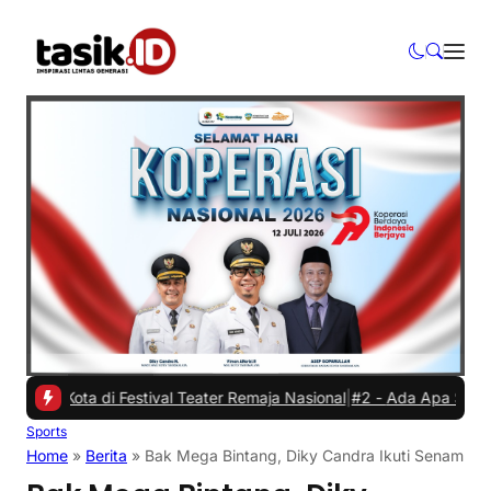
ta di Festival Teater Remaja Nasional
|
#2 -
Ada Apa Sule di Kejaks
Sports
Home
»
Berita
»
Bak Mega Bintang, Diky Candra Ikuti Senam V