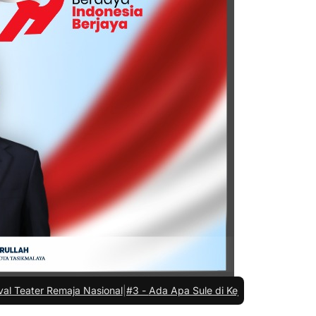
Nasional
|
#3 -
Ada Apa Sule di Kejaksaan Negeri Kota Tasikmalaya?
|