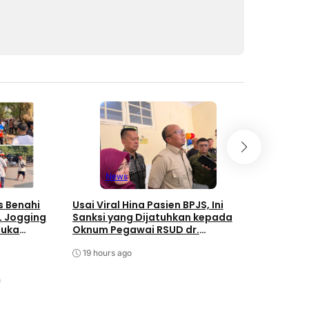
News
New
s Benahi
Usai Viral Hina Pasien BPJS, Ini
Diky Chan
L Jogging
Sanksi yang Dijatuhkan kepada
Oknum Peg
Buka
Oknum Pegawai RSUD dr.
Soekardjo 
Soekardjo
Disiplin P
19 hours ago
19 hours a