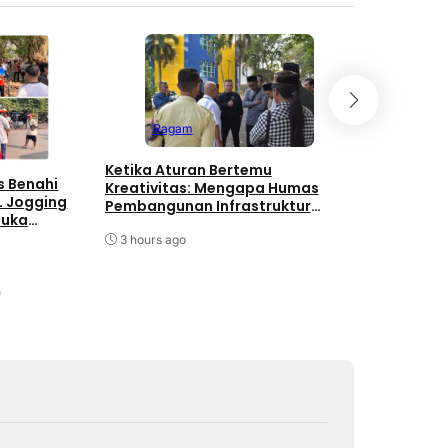
Ragam
Edug
Ketika Aturan Bertemu
s Benahi
Mahasiswa
Kreativitas: Mengapa Humas
L Jogging
Kelompok 
Pembangunan Infrastruktur
Buka
Tingkatka
Harus Normatif Sekaligus
Dasar mel
Adaptif?
3 hours ago
dan GEMA
16 hours a