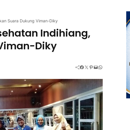
atkan Suara Dukung Viman-Diky
ehatan Indihiang,
 Viman-Diky
Facebook
Twitter
Pinterest
Mail
WhatsApp