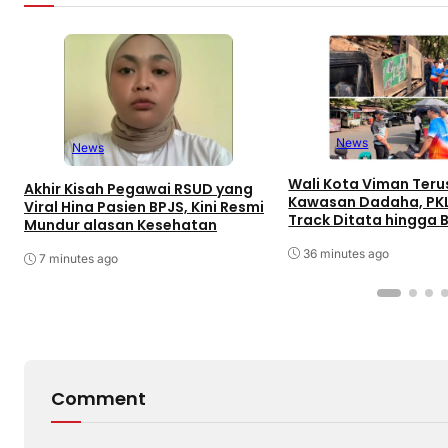
News
News
Wali Kota Viman Teru
Akhir Kisah Pegawai RSUD yang
Kawasan Dadaha, PK
Viral Hina Pasien BPJS, Kini Resmi
Track Ditata hingga 
Mundur alasan Kesehatan
Peluang Investor
36 minutes ago
7 minutes ago
Comment