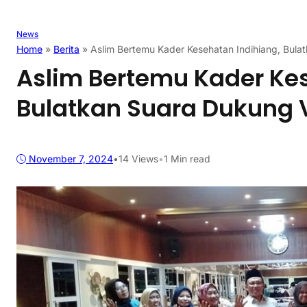
News
Home
»
Berita
»
Aslim Bertemu Kader Kesehatan Indihiang, Bul
Aslim Bertemu Kader Kes
Bulatkan Suara Dukung
November 7, 2024
•
14
Views
•
1 Min read