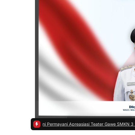
-
Rani Permayani Apreasiasi Teater Gawe SMKN 3 Tasikmalaya Tampil 