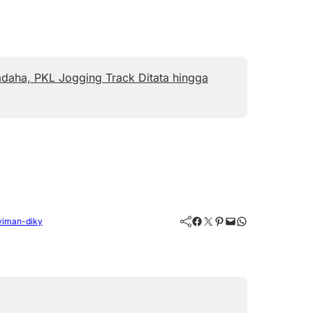
daha, PKL Jogging Track Ditata hingga
Facebook
Twitter
Pinterest
Mail
WhatsApp
viman-diky