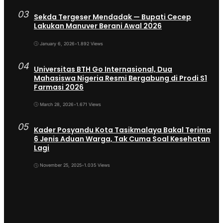
03
Sekda Tergeser Mendadak — Bupati Cecep
Lakukan Manuver Berani Awal 2026
January 6, 2026
•
1.892 Views
04
Universitas BTH Go Internasional, Dua
Mahasiswa Nigeria Resmi Bergabung di Prodi S1
Farmasi 2026
March 28, 2026
•
1.671 Views
05
Kader Posyandu Kota Tasikmalaya Bakal Terima
6 Jenis Aduan Warga, Tak Cuma Soal Kesehatan
Lagi
November 25, 2025
•
1.035 Views