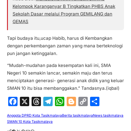
Kelompok Karanganyar B Tingkatkan PHBS Anak
Sekolah Dasar melalui Program GEMILANG dan
GEMAS
Tapi budaya itu,ucap Habib, harus di Kembangkan
dengan perkembangan zaman yang mana berteknologi
pun jangan ketinggalan.
“Mudah-mudahan pada kesempatan kali ini, SMA
Negeri 10 semakin lancar, semakin maju dan terus
menciptakan generasi- generasi anak didik yang keluar
SMAN 10 itu bisa membanggakan.” Tandasnya.(iqbal)
F
X
T
T
W
Bl
C
S
a
hr
el
h
o
o
h
Anggota DPRD Kota Tasikmalaya
Berita tasikmalaya
News tasikmalaya
c
e
e
at
g
p
ar
SMAN 10 Kota Tasikmalaya
e
a
gr
s
g
y
e