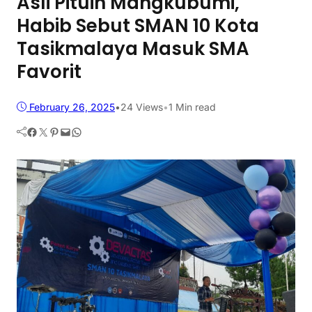
Asli Pituin Mangkubumi,
Habib Sebut SMAN 10 Kota
Tasikmalaya Masuk SMA
Favorit
February 26, 2025
•
24
Views
•
1 Min read
Facebook
Twitter
Pinterest
Mail
WhatsApp