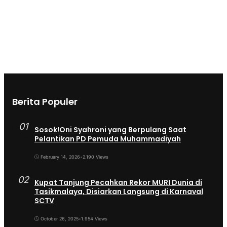
Berita Populer
01
Sosok!Oni Syahroni yang Berpulang Saat
Pelantikan PD Pemuda Muhammadiyah
February 14, 2026
•
2.190 Views
02
Kupat Tanjung Pecahkan Rekor MURI Dunia di
Tasikmalaya, Disiarkan Langsung di Karnaval
SCTV
October 26, 2025
•
1.954 Views