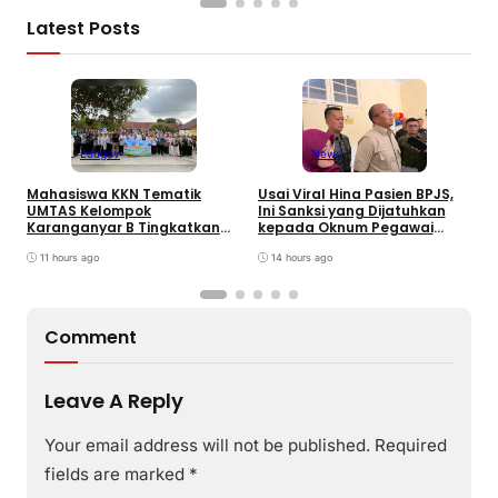
Latest Posts
Edugov
News
Mahasiswa KKN Tematik
Usai Viral Hina Pasien BPJS,
D
UMTAS Kelompok
Ini Sanksi yang Dijatuhkan
K
Karanganyar B Tingkatkan
kepada Oknum Pegawai
d
PHBS Anak Sekolah Dasar
RSUD dr. Soekardjo
D
melalui Program GEMILANG
11 hours ago
14 hours ago
dan GEMAS
Comment
Leave A Reply
Your email address will not be published.
Required
fields are marked
*