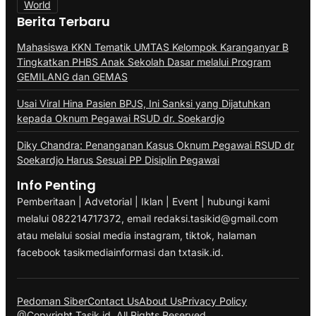
World
Berita Terbaru
Mahasiswa KKN Tematik UMTAS Kelompok Karanganyar B
Tingkatkan PHBS Anak Sekolah Dasar melalui Program
GEMILANG dan GEMAS
Usai Viral Hina Pasien BPJS, Ini Sanksi yang Dijatuhkan
kepada Oknum Pegawai RSUD dr. Soekardjo
Diky Chandra: Penanganan Kasus Oknum Pegawai RSUD dr
Soekardjo Harus Sesuai PP Disiplin Pegawai
Info Penting
Pemberitaan | Advetorial | Iklan | Event | hubungi kami
melalui 082214717372, email redaksi.tasikid@gmail.com
atau melalui sosial media instagram, tiktok, halaman
facebook tasikmediainformasi dan txtasik.id.
Pedoman Siber
Contact Us
About Us
Privacy Policy
@Copyright Tasik.id. All Rights Reserved