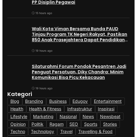
PP Disiplin Pegawai
15 hours ago
Wali Kota Viman Bersama Bunda PAUD
Tinjau Program TK Negeri Rakyat, Pastikan
850 Anak Prasejahtera Dapat Pendidikan
Gratis
19 hours ago
Silaturahmi Forum Pondok Pesantren Jadi
Penguat Persatuan, Diky Chandra: Minim
Komunikasi Bisa Picu Kekacauan
19 hours ago
Kategori
Blog
Branding
Business
Edugov
Entertainment
Health
Health & Fitness
Infrastruktur
Inspirasi
Lifestyle
Marketing
Nasional
News
Newsbeat
Opinion
Politik
Ragam
SEO
Sports
Stories
Techno
Technology
Travel
Travelling & Food