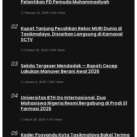
Pelantikan PD Pemuda Muhammadiyah
February 14, 2026
•
2.190 Views
02
Kupat Tanjung Pecahkan Rekor MURI Dunia di
Tasikmalaya, Disiarkan Langsung di Karnaval
SCTV
October 26, 2025
•
1.954 Views
03
Sekda Tergeser Mendadak — Bupati Cecep
Lakukan Manuver Berani Awal 2026
January 6, 2026
•
1.892 Views
04
Universitas BTH Go Internasional, Dua
Mahasiswa Nigeria Resmi Bergabung di Prodi S1
Farmasi 2026
March 28, 2026
•
1.671 Views
05
Kader Posyandu Kota Tasikmalaya Bakal Terima