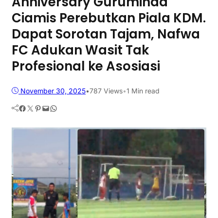
Anniversary Guruminda
Ciamis Perebutkan Piala KDM.
Dapat Sorotan Tajam, Nafwa
FC Adukan Wasit Tak
Profesional ke Asosiasi
November 30, 2025
•
787
Views
•
1 Min read
Facebook
Twitter
Pinterest
Mail
WhatsApp