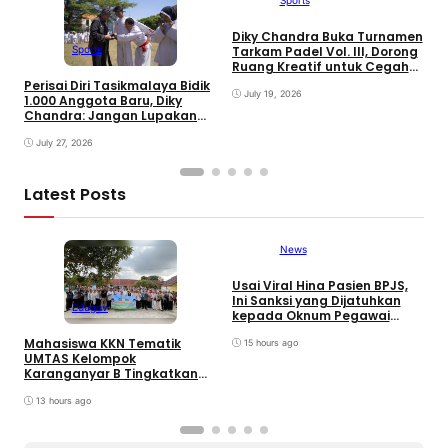
Sports
Diky Chandra Buka Turnamen
W
Sports
Tarkam Padel Vol. III, Dorong
K
Ruang Kreatif untuk Cegah
B
Kenakalan Remaja
D
Perisai Diri Tasikmalaya Bidik
July 19, 2026
T
1.000 Anggota Baru, Diky
Chandra: Jangan Lupakan
Bela Diri Asli Indonesia
July 27, 2026
Latest Posts
News
Usai Viral Hina Pasien BPJS,
D
Ini Sanksi yang Dijatuhkan
K
Edugov
kepada Oknum Pegawai
d
RSUD dr. Soekardjo
D
Mahasiswa KKN Tematik
15 hours ago
UMTAS Kelompok
Karanganyar B Tingkatkan
PHBS Anak Sekolah Dasar
melalui Program GEMILANG
13 hours ago
dan GEMAS