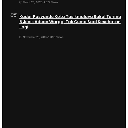
March 28, 2026
•
1.672 Views
05
Kader Posyandu Kota Tasikmalaya Bakal Terima
6 Jenis Aduan Warga, Tak Cuma Soal Kesehatan
Lagi
November 25, 2025
•
1.036 Views