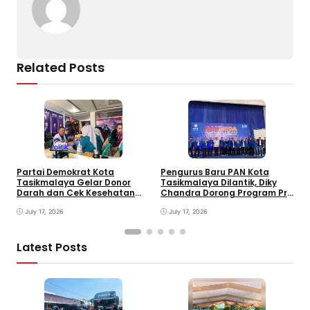
k
Related Posts
Politik
Politik
Partai Demokrat Kota
Pengurus Baru PAN Kota
W
Tasikmalaya Gelar Donor
Tasikmalaya Dilantik, Diky
P
Darah dan Cek Kesehatan
Chandra Dorong Program Pro
F
Gratis, Awali Rangkaian HUT
Rakyat
P
ke-25 Partai
July 17, 2026
July 17, 2026
Latest Posts