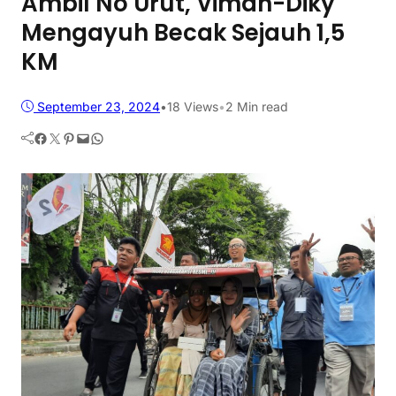
Ambil No Urut, Viman-Diky
Mengayuh Becak Sejauh 1,5
KM
September 23, 2024
•
18
Views
•
2 Min read
Facebook
Twitter
Pinterest
Mail
WhatsApp