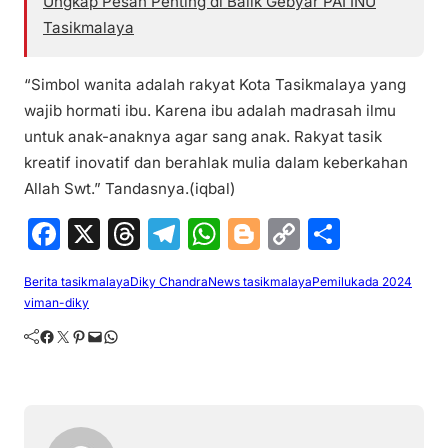
Ungkap Pesan Penting di Balik Gebyar PAI INU
Tasikmalaya
“Simbol wanita adalah rakyat Kota Tasikmalaya yang
wajib hormati ibu. Karena ibu adalah madrasah ilmu
untuk anak-anaknya agar sang anak. Rakyat tasik
kreatif inovatif dan berahlak mulia dalam keberkahan
Allah Swt.” Tandasnya.(iqbal)
F
X
T
T
W
Bl
C
S
a
hr
el
h
o
o
h
Berita tasikmalaya
Diky Chandra
News tasikmalaya
Pemilukada 2024
c
e
e
at
g
p
ar
viman-diky
e
a
gr
s
g
y
e
Facebook
Twitter
Pinterest
Mail
WhatsApp
b
d
a
A
er
Li
o
s
m
p
n
o
p
k