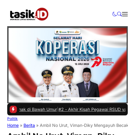
Anak di Bawah Umur
|
#2 -
Akhir Kisah Pegawai RSUD yang Viral Hina 
Politik
Home
»
Berita
»
Ambil No Urut, Viman-Diky Mengayuh Becak Se