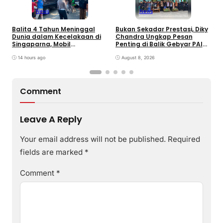
News
News
Balita 4 Tahun Meninggal
Bukan Sekadar Prestasi, Diky
T
Dunia dalam Kecelakaan di
Chandra Ungkap Pesan
T
Singaparna, Mobil
Penting di Balik Gebyar PAI
P
Dikemudikan Anak di Bawah
INU Tasikmalaya
D
Umur
14 hours ago
August 8, 2026
P
Comment
Leave A Reply
Your email address will not be published.
Required
fields are marked
*
Comment
*