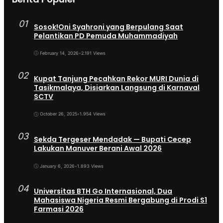
01
Sosok!Oni Syahroni yang Berpulang Saat
Pelantikan PD Pemuda Muhammadiyah
February 14, 2026
•
2.191 Views
02
Kupat Tanjung Pecahkan Rekor MURI Dunia di
Tasikmalaya, Disiarkan Langsung di Karnaval
SCTV
October 26, 2025
•
1.954 Views
03
Sekda Tergeser Mendadak — Bupati Cecep
Lakukan Manuver Berani Awal 2026
January 6, 2026
•
1.893 Views
04
Universitas BTH Go Internasional, Dua
Mahasiswa Nigeria Resmi Bergabung di Prodi S1
Farmasi 2026