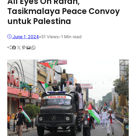
All Eyes On Rafah,
Tasikmalaya Peace Convoy
untuk Palestina
June 1, 2024
•
51
Views
•
1 Min read
Facebook
Twitter
Pinterest
Mail
WhatsApp