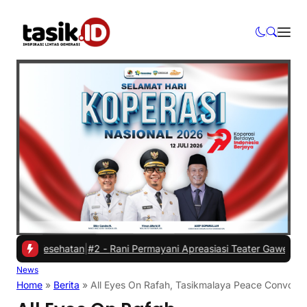
n Kesehatan
|
#2 -
Rani Permayani Apreasiasi Teater Gawe SMKN 3 Tas
News
Home
»
Berita
»
All Eyes On Rafah, Tasikmalaya Peace Convoy u