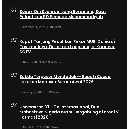
01
Sosok!Oni Syahroni yang Berpulang Saat
Pelantikan PD Pemuda Muhammadiyah
February 14, 2026
•
2.191 Views
02
Kupat Tanjung Pecahkan Rekor MURI Dunia di
Tasikmalaya, Disiarkan Langsung di Karnaval
SCTV
October 26, 2025
•
1.954 Views
03
Sekda Tergeser Mendadak — Bupati Cecep
Lakukan Manuver Berani Awal 2026
January 6, 2026
•
1.892 Views
04
Universitas BTH Go Internasional, Dua
Mahasiswa Nigeria Resmi Bergabung di Prodi S1
Farmasi 2026
March 28, 2026
•
1.671 Views