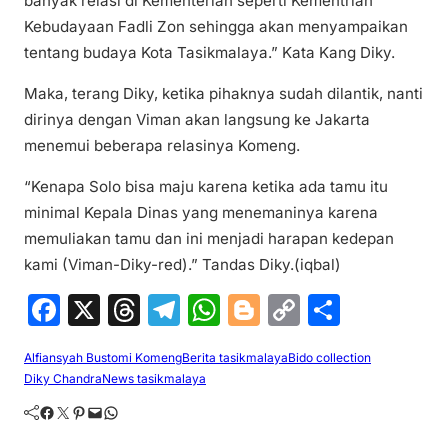
banyak relasi di Kementerian seperti Kementrian
Kebudayaan Fadli Zon sehingga akan menyampaikan
tentang budaya Kota Tasikmalaya.” Kata Kang Diky.
Maka, terang Diky, ketika pihaknya sudah dilantik, nanti
dirinya dengan Viman akan langsung ke Jakarta
menemui beberapa relasinya Komeng.
“Kenapa Solo bisa maju karena ketika ada tamu itu
minimal Kepala Dinas yang menemaninya karena
memuliakan tamu dan ini menjadi harapan kedepan
kami (Viman-Diky-red).” Tandas Diky.(iqbal)
F
X
T
T
W
Bl
C
S
a
hr
el
h
o
o
h
Alfiansyah Bustomi Komeng
Berita tasikmalaya
Bido collection
c
e
e
at
g
p
ar
Diky Chandra
News tasikmalaya
e
a
gr
s
g
y
e
Facebook
Twitter
Pinterest
Mail
WhatsApp
b
d
a
A
er
Li