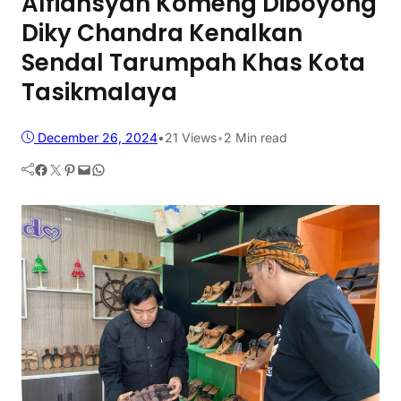
Alfiansyah Komeng Diboyong
Diky Chandra Kenalkan
Sendal Tarumpah Khas Kota
Tasikmalaya
December 26, 2024
•
21
Views
•
2 Min read
Facebook
Twitter
Pinterest
Mail
WhatsApp