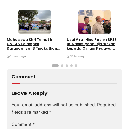
Edugov
News
Mahasiswa KKN Tematik
Usai Viral Hina Pasien BPJS,
D
UMTAS Kelompok
Ini Sanksi yang Dijatuhkan
K
Karanganyar B Tingkatkan
kepada Oknum Pegawai
d
PHBS Anak Sekolah Dasar
RSUD dr. Soekardjo
D
melalui Program GEMILANG
11 hours ago
13 hours ago
dan GEMAS
Comment
Leave A Reply
Your email address will not be published.
Required
fields are marked
*
Comment
*