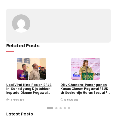
o
s
m
p
n
o
p
k
k
Related Posts
News
News
W
B
Usai Viral Hina Pasien BPJS,
Diky Chandra: Penanganan
T
Ini Sanksi yang Dijatuhkan
Kasus Oknum Pegawai RSUD
8
kepada Oknum Pegawai
dr Soekardjo Harus Sesuai PP
D
RSUD dr. Soekardjo
Disiplin Pegawai
13 hours ago
13 hours ago
Latest Posts