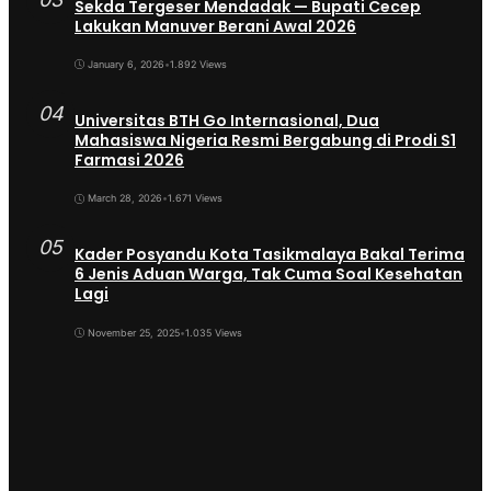
Sekda Tergeser Mendadak — Bupati Cecep
Lakukan Manuver Berani Awal 2026
January 6, 2026
•
1.892 Views
04
Universitas BTH Go Internasional, Dua
Mahasiswa Nigeria Resmi Bergabung di Prodi S1
Farmasi 2026
March 28, 2026
•
1.671 Views
05
Kader Posyandu Kota Tasikmalaya Bakal Terima
6 Jenis Aduan Warga, Tak Cuma Soal Kesehatan
Lagi
November 25, 2025
•
1.035 Views