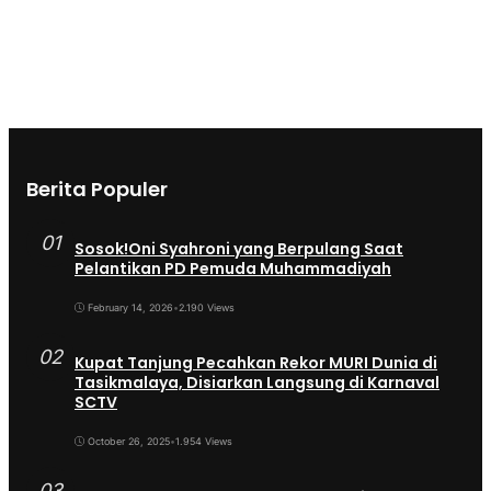
Berita Populer
01
Sosok!Oni Syahroni yang Berpulang Saat
Pelantikan PD Pemuda Muhammadiyah
February 14, 2026
•
2.190 Views
02
Kupat Tanjung Pecahkan Rekor MURI Dunia di
Tasikmalaya, Disiarkan Langsung di Karnaval
SCTV
October 26, 2025
•
1.954 Views
03