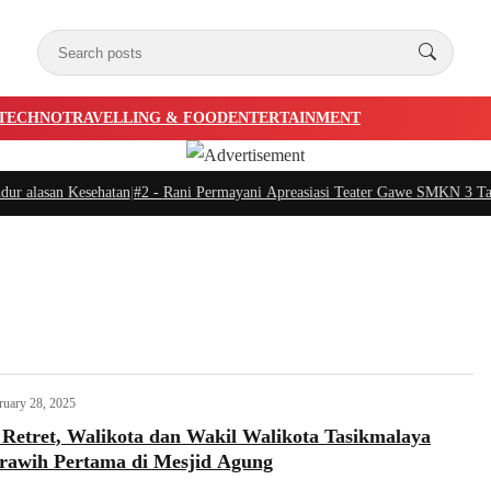
TECHNO
TRAVELLING & FOOD
ENTERTAINMENT
lasan Kesehatan
|
#2 -
Rani Permayani Apreasiasi Teater Gawe SMKN 3 Tasikma
ruary 28, 2025
 Retret, Walikota dan Wakil Walikota Tasikmalaya
arawih Pertama di Mesjid Agung