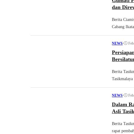
Gumati F
dan Direv
Berita Ciami
Cabang Ikata
•
Feb
NEWS
Persiapa
Bersilat
Berita Tasik
Tasikmalaya 
•
Feb
NEWS
Dalam Ra
Asli Tas
Berita Tasik
rapat pembah