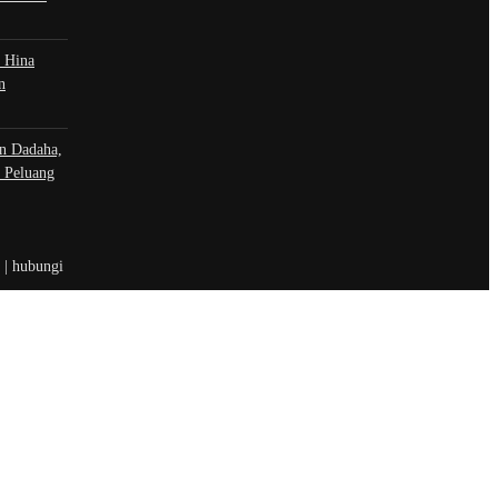
 Hina
n
n Dadaha,
 Peluang
t | hubungi
 sosial
book