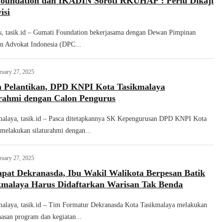
oundation dan IKADIN Soroti RKUHAP : Perlu Dikaji
isi
s, tasik.id – Gumati Foundation bekerjasama dengan Dewan Pimpinan
n Advokat Indonesia (DPC...
ruary 27, 2025
n Pelantikan, DPD KNPI Kota Tasikmalaya
urahmi dengan Calon Pengurus
malaya, tasik.id – Pasca ditetapkannya SK Kepengurusan DPD KNPI Kota
melakukan silaturahmi dengan...
ruary 27, 2025
pat Dekranasda, Ibu Wakil Walikota Berpesan Batik
ikmalaya Harus Didaftarkan Warisan Tak Benda
malaya, tasik.id – Tim Formatur Dekranasda Kota Tasikmalaya melakukan
asan program dan kegiatan...