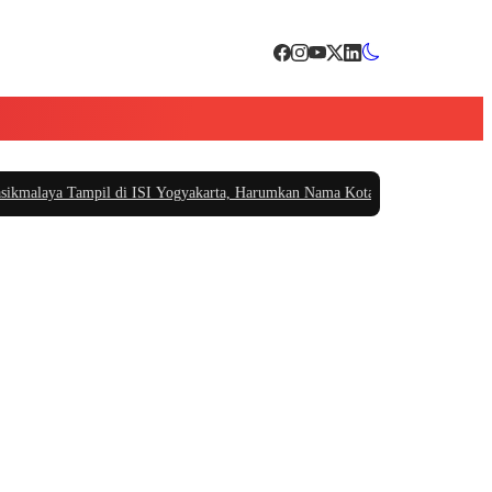
laya Tampil di ISI Yogyakarta, Harumkan Nama Kota di Festival Teater Rema