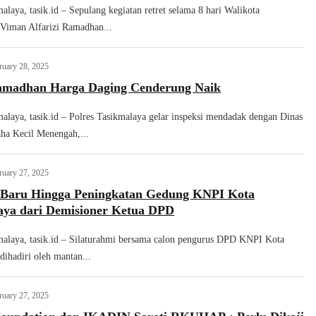
alaya, tasik.id – Sepulang kegiatan retret selama 8 hari Walikota
Viman Alfarizi Ramadhan...
ruary 28, 2025
amadhan Harga Daging Cenderung Naik
malaya, tasik.id – Polres Tasikmalaya gelar inspeksi mendadak dengan Dinas
ha Kecil Menengah,...
ruary 27, 2025
Baru Hingga Peningkatan Gedung KNPI Kota
aya dari Demisioner Ketua DPD
malaya, tasik.id – Silaturahmi bersama calon pengurus DPD KNPI Kota
dihadiri oleh mantan...
ruary 27, 2025