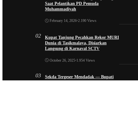
Saat Pelantikan PD Pemuda
Muhammadiyah
February 14, 2026
•
2.190 Views
02
Kupat Tanjung Pecahkan Rekor MURI
Dunia di Tasikmalaya, Disiarkan
Langsung di Karnaval SCTV
October 26, 2025
•
1.954 Views
03
Sekda Tergeser Mendadak — Bupati
Cecep Lakukan Manuver Berani Awal
2026
January 6, 2026
•
1.892 Views
04
Universitas BTH Go Internasional, Dua
Mahasiswa Nigeria Resmi Bergabung di
Prodi S1 Farmasi 2026