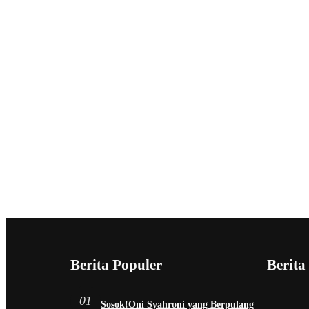
Berita Populer
Berita
01
Sosok!Oni Syahroni yang Berpulang