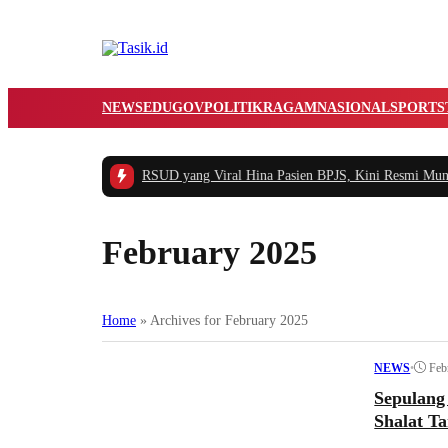
NEWS
EDUGOV
POLITIK
RAGAM
NASIONAL
SPORTS
khir Kisah Pegawai RSUD yang Viral Hina Pasien BPJS, Kini Resmi Mundur a
February 2025
Home
»
Archives for February 2025
•
Feb
NEWS
Sepulang
Shalat T