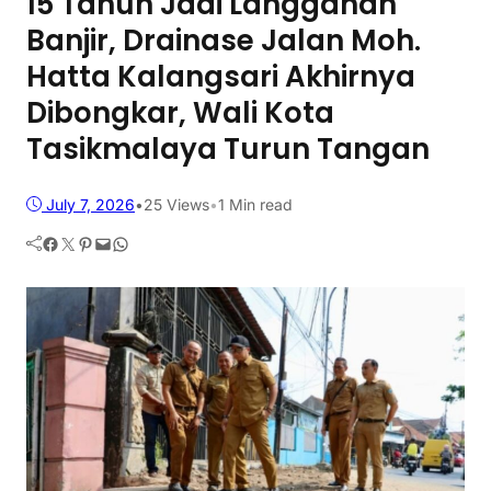
15 Tahun Jadi Langganan
Banjir, Drainase Jalan Moh.
Hatta Kalangsari Akhirnya
Dibongkar, Wali Kota
Tasikmalaya Turun Tangan
July 7, 2026
•
25
Views
•
1 Min read
Facebook
Twitter
Pinterest
Mail
WhatsApp