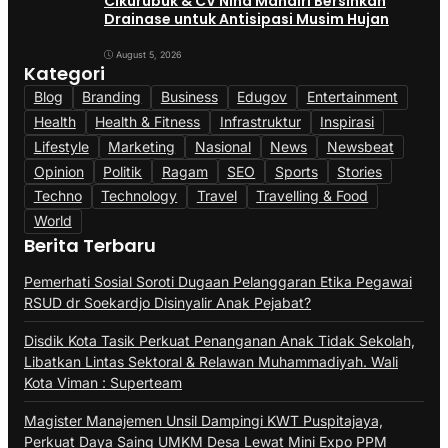
Cikurubuk & CV Nina Mandiri Bersihkan
Drainase untuk Antisipasi Musim Hujan
August 5, 2026
Kategori
Blog
Branding
Business
Edugov
Entertainment
Health
Health & Fitness
Infrastruktur
Inspirasi
Lifestyle
Marketing
Nasional
News
Newsbeat
Opinion
Politik
Ragam
SEO
Sports
Stories
Techno
Technology
Travel
Travelling & Food
World
Berita Terbaru
Pemerhati Sosial Soroti Dugaan Pelanggaran Etika Pegawai
RSUD dr Soekardjo Disinyalir Anak Pejabat?
Disdik Kota Tasik Perkuat Penanganan Anak Tidak Sekolah,
Libatkan Lintas Sektoral & Relawan Muhammadiyah. Wali
Kota Viman : Superteam
Magister Manajemen Unsil Dampingi KWT Puspitajaya,
Perkuat Daya Saing UMKM Desa Lewat Mini Expo PPM