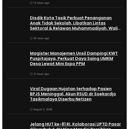
13 hours ago
Disdik Kota Tasik Perkuat Penanganan
Anak Tidak Sekolah, Libatkan Lintas
Sektoral & Relawan Muhammadiyah. Wali
Kota Viman : Superteam
16 hours ago
Magister Manajemen Unsil Dampingi KWT
Puspitajaya, Perkuat Daya Saing UMKM
Desa Lewat Mini Expo PPM
21 hours ago
Viral Dugaan Hujatan terhadap Pasien
BPJS Meninggal, Akun RSUD dr Soekardjo
Tasikmalaya Diserbu Netizen
August 5, 2026
Jelang HUT ke-81 RI, Kolaborasi UPTD Pasar