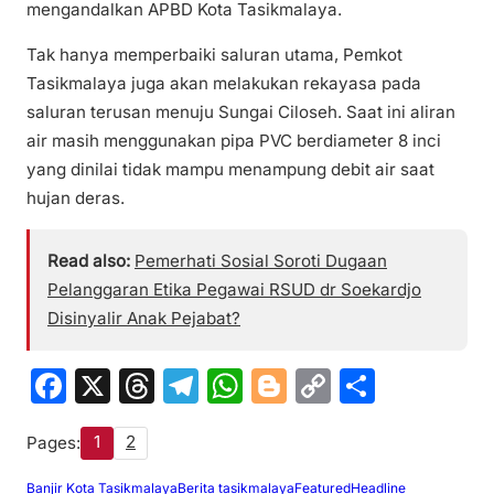
mengandalkan APBD Kota Tasikmalaya.
Tak hanya memperbaiki saluran utama, Pemkot
Tasikmalaya juga akan melakukan rekayasa pada
saluran terusan menuju Sungai Ciloseh. Saat ini aliran
air masih menggunakan pipa PVC berdiameter 8 inci
yang dinilai tidak mampu menampung debit air saat
hujan deras.
Read also:
Pemerhati Sosial Soroti Dugaan
Pelanggaran Etika Pegawai RSUD dr Soekardjo
Disinyalir Anak Pejabat?
F
X
T
T
W
Bl
C
S
a
hr
el
h
o
o
h
1
2
Pages:
c
e
e
at
g
p
ar
e
a
gr
s
g
y
e
Banjir Kota Tasikmalaya
Berita tasikmalaya
Featured
Headline