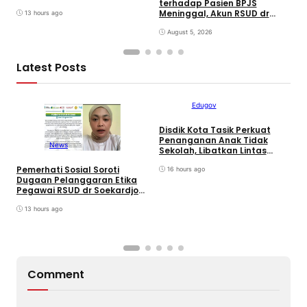
terhadap Pasien BPJS
K
Disinyalir Anak Pejabat?
Meninggal, Akun RSUD dr
C
13 hours ago
Soekardjo Tasikmalaya
B
Diserbu Netizen
August 5, 2026
A
Latest Posts
Edugov
Disdik Kota Tasik Perkuat
M
Penanganan Anak Tidak
D
News
Sekolah, Libatkan Lintas
P
Sektoral & Relawan
D
Pemerhati Sosial Soroti
Muhammadiyah. Wali Kota
16 hours ago
Dugaan Pelanggaran Etika
Viman : Superteam
Pegawai RSUD dr Soekardjo
Disinyalir Anak Pejabat?
13 hours ago
Comment