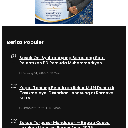
Berita Populer
01
Sosok!Oni Syahroni yang Berpulang Saat
Pelantikan PD Pemuda Muhammadiyah
February 14, 2026
•
2.189 Views
02
Kupat Tanjung Pecahkan Rekor MURI Dunia di
Tasikmalaya, Disiarkan Langsung di Karnaval
SCTV
October 26, 2025
•
1.953 Views
03
Sekda Tergeser Mendadak — Bupati Cecep
Lakukan Manuver Berani Awal 2026