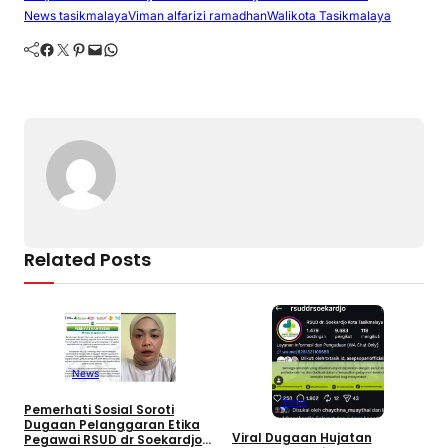
News tasikmalaya
Viman alfarizi ramadhan
Walikota Tasikmalaya
b
d
a
A
er
Li
Facebook
Twitter
Pinterest
Mail
WhatsApp
o
s
m
p
n
o
p
k
k
Related Posts
News
News
Pemerhati Sosial Soroti
Dugaan Pelanggaran Etika
Viral Dugaan Hujatan
J
Pegawai RSUD dr Soekardjo