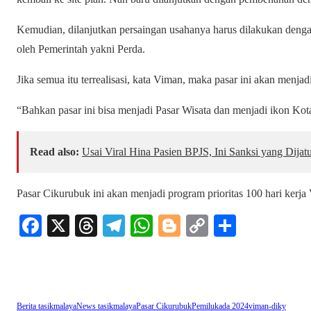
Kemudian, dilanjutkan persaingan usahanya harus dilakukan dengan
oleh Pemerintah yakni Perda.
Jika semua itu terrealisasi, kata Viman, maka pasar ini akan menja
“Bahkan pasar ini bisa menjadi Pasar Wisata dan menjadi ikon Kot
Read also:
Usai Viral Hina Pasien BPJS, Ini Sanksi yang Di
Pasar Cikurubuk ini akan menjadi program prioritas 100 hari kerj
Fa
X
T
Te
W
Bl
C
S
ce
hr
le
ha
og
op
ha
bo
ea
gr
ts
ge
y
re
ok
ds
a
A
r
Li
Berita tasikmalaya
News tasikmalaya
Pasar Cikurubuk
Pemilukada 2024
viman-diky