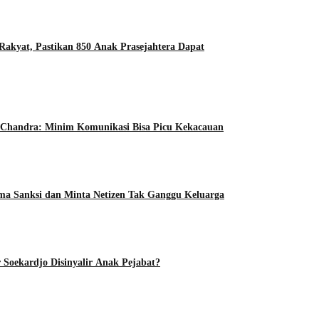
kyat, Pastikan 850 Anak Prasejahtera Dapat
y Chandra: Minim Komunikasi Bisa Picu Kekacauan
ma Sanksi dan Minta Netizen Tak Ganggu Keluarga
 Soekardjo Disinyalir Anak Pejabat?