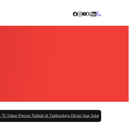
hun Pencari Nafkah di Tasikmalaya Dicuri Saat Salat Jumat, Warganet Ramai 