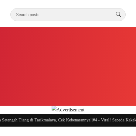
ngah Tiang di Tasikmalaya, Cek Kebenarannya!
|
#4 -
Viral! Sepeda Kakek 76 Ta