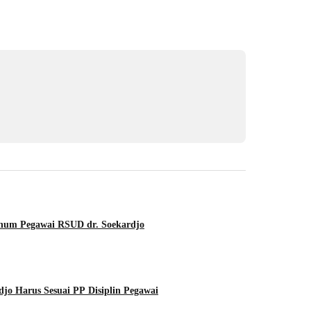
Oknum Pegawai RSUD dr. Soekardjo
o Harus Sesuai PP Disiplin Pegawai