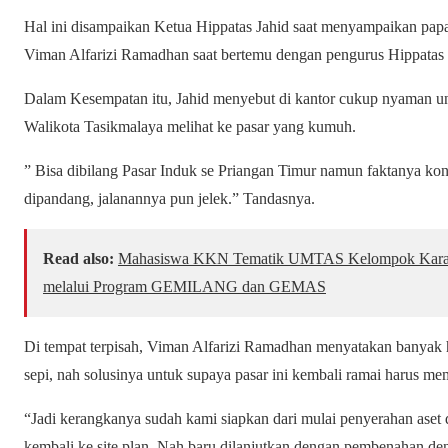
Hal ini disampaikan Ketua Hippatas Jahid saat menyampaikan pap
Viman Alfarizi Ramadhan saat bertemu dengan pengurus Hippatas d
Dalam Kesempatan itu, Jahid menyebut di kantor cukup nyaman u
Walikota Tasikmalaya melihat ke pasar yang kumuh.
” Bisa dibilang Pasar Induk se Priangan Timur namun faktanya ko
dipandang, jalanannya pun jelek.” Tandasnya.
Read also:
Mahasiswa KKN Tematik UMTAS Kelompok Karang
melalui Program GEMILANG dan GEMAS
Di tempat terpisah, Viman Alfarizi Ramadhan menyatakan banyak h
sepi, nah solusinya untuk supaya pasar ini kembali ramai harus m
“Jadi kerangkanya sudah kami siapkan dari mulai penyerahan aset
kembali ke site plan. Nah baru dilanjutkan dengan pembenahan d