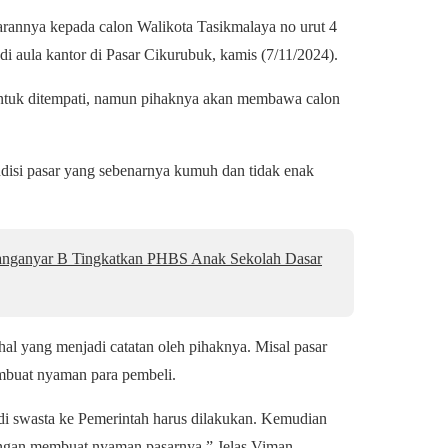
arannya kepada calon Walikota Tasikmalaya no urut 4
i aula kantor di Pasar Cikurubuk, kamis (7/11/2024).
ntuk ditempati, namun pihaknya akan membawa calon
ndisi pasar yang sebenarnya kumuh dan tidak enak
anyar B Tingkatkan PHBS Anak Sekolah Dasar
al yang menjadi catatan oleh pihaknya. Misal pasar
embuat nyaman para pembeli.
 di swasta ke Pemerintah harus dilakukan. Kemudian
engan membuat nyaman pasarnya.” Jelas Viman.