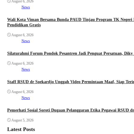
August 6, 2026
News
Wali Kota Viman Bersama Bunda PAUD Tinjau Program TK Negeri Ra
Pendidikan Gratis
August 6, 2026
News
Silaturahmi Forum Pondok Pesantren Jadi Penguat Persatuan, Dik
August 6, 2026
News
Staff RSUD dr Soekardjo Unggah Video Permintaan Maaf, Siap Teri
August 6, 2026
News
Pemerhati Sosial Soroti Dugaan Pelanggaran Etika Pegawai RSUD dr
August 5, 2026
Latest Posts