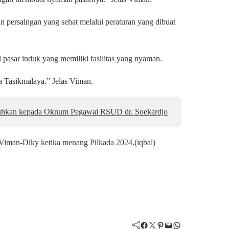
 persaingan yang sehat melalui peraturan yang dibuat
di pasar induk yang memiliki fasilitas yang nyaman.
a Tasikmalaya.” Jelas Viman.
jatuhkan kepada Oknum Pegawai RSUD dr. Soekardjo
a Viman-Diky ketika menang Pilkada 2024.(iqbal)
Facebook
Twitter
Pinterest
Mail
WhatsApp