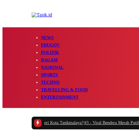
NEWS
EDUGOV
POLITIK
RAGAM
NASIONAL
SPORTS
TECHNO
TRAVELLING & FOOD
ENTERTAINMENT
 di Kejaksaan Negeri Kota Tasikmalaya?
|
#3 -
Viral Bendera Merah Putih Sete