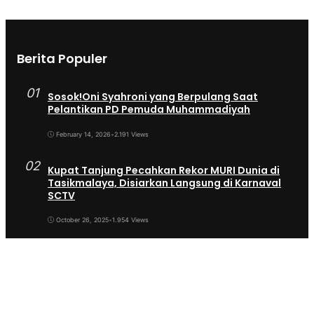
Berita Populer
01
Sosok!Oni Syahroni yang Berpulang Saat
Pelantikan PD Pemuda Muhammadiyah
February 14, 2026
•
2.191 Views
02
Kupat Tanjung Pecahkan Rekor MURI Dunia di
Tasikmalaya, Disiarkan Langsung di Karnaval
SCTV
October 26, 2025
•
1.954 Views
03
Sekda Tergeser Mendadak — Bupati Cecep
Lakukan Manuver Berani Awal 2026
January 6, 2026
•
1.892 Views