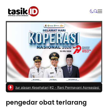
 Mundur alasan Kesehatan
|
#2 -
Rani Permayani Apreasiasi Teater Ga
pengedar obat terlarang