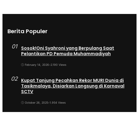
Berita Populer
01
Sosok!Oni Syahroni yang Berpulang Saat
Pelantikan PD Pemuda Muhammadiyah
February 14, 2026
•
2.190 Views
02
Kupat Tanjung Pecahkan Rekor MURI Dunia di
Tasikmalaya, Disiarkan Langsung di Karnaval
SCTV
October 26, 2025
•
1.954 Views
03
Sekda Tergeser Mendadak — Bupati Cecep
Lakukan Manuver Berani Awal 2026
January 6, 2026
•
1.892 Views