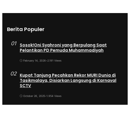
Berita Populer
01
Sosok!Oni Syahroni yang Berpulang Saat
Pelantikan PD Pemuda Muhammadiyah
February 14, 2026
•
2.191 Views
02
Kupat Tanjung Pecahkan Rekor MURI Dunia di
Tasikmalaya, Disiarkan Langsung di Karnaval
SCTV
October 26, 2025
•
1.954 Views
03
Sekda Tergeser Mendadak — Bupati Cecep
Lakukan Manuver Berani Awal 2026
January 6, 2026
•
1.892 Views