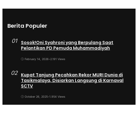
Berita Populer
01
Sosok!Oni Syahroni yang Berpulang Saat
Pelantikan PD Pemuda Muhammadiyah
February 14, 2026
•
2.191 Views
02
Kupat Tanjung Pecahkan Rekor MURI Dunia di
Tasikmalaya, Disiarkan Langsung di Karnaval
SCTV
October 26, 2025
•
1.954 Views
03
Sekda Tergeser Mendadak — Bupati Cecep
Lakukan Manuver Berani Awal 2026
January 6, 2026
•
1.892 Views