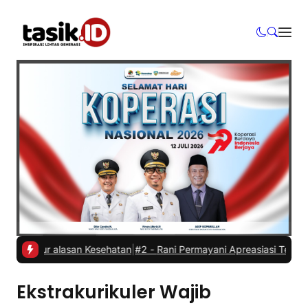
Mundur alasan Kesehatan
|
#2 -
Rani Permayani Apreasiasi Teater Gaw
Ekstrakurikuler Wajib