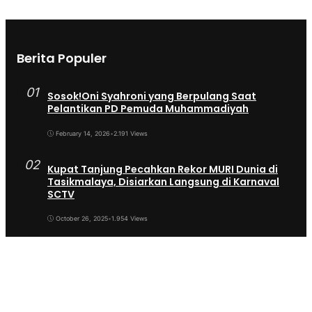
Berita Populer
01
Sosok!Oni Syahroni yang Berpulang Saat
Pelantikan PD Pemuda Muhammadiyah
February 14, 2026
•
2.191 Views
02
Kupat Tanjung Pecahkan Rekor MURI Dunia di
Tasikmalaya, Disiarkan Langsung di Karnaval
SCTV
October 26, 2025
•
1.954 Views
03
Sekda Tergeser Mendadak — Bupati Cecep
Lakukan Manuver Berani Awal 2026
January 6, 2026
•
1.893 Views