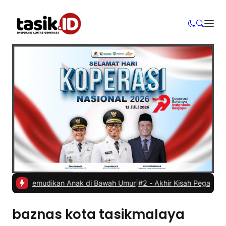
il Dikemudikan Anak di Bawah Umur
|
#2 -
Akhir Kisah Pegawai RSUD 
baznas kota tasikmalaya