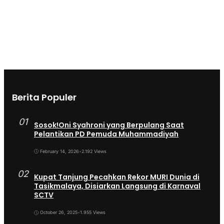
Berita Populer
01
Sosok!Oni Syahroni yang Berpulang Saat
Pelantikan PD Pemuda Muhammadiyah
February 14, 2026
•
2.192 Views
02
Kupat Tanjung Pecahkan Rekor MURI Dunia di
Tasikmalaya, Disiarkan Langsung di Karnaval
SCTV
October 26, 2025
•
1.955 Views