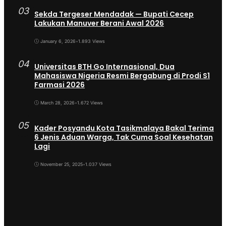
03
Sekda Tergeser Mendadak — Bupati Cecep
Lakukan Manuver Berani Awal 2026
January 6, 2026
•
1.893 Views
04
Universitas BTH Go Internasional, Dua
Mahasiswa Nigeria Resmi Bergabung di Prodi S1
Farmasi 2026
March 28, 2026
•
1.672 Views
05
Kader Posyandu Kota Tasikmalaya Bakal Terima
6 Jenis Aduan Warga, Tak Cuma Soal Kesehatan
Lagi
November 25, 2025
•
1.037 Views