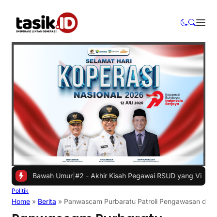
di Bawah Umur
|
#2 -
Akhir Kisah Pegawai RSUD yang Viral Hina Pasien
Politik
Home
»
Berita
»
Panwascam Purbaratu Patroli Pengawasan di Ma