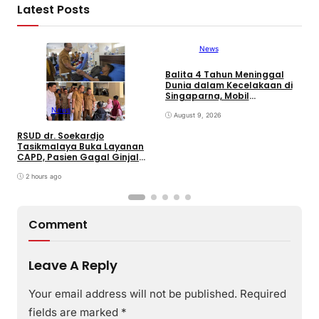
Latest Posts
News
Balita 4 Tahun Meninggal
B
Dunia dalam Kecelakaan di
C
Singaparna, Mobil
P
Dikemudikan Anak di Bawah
I
News
Umur
August 9, 2026
RSUD dr. Soekardjo
Tasikmalaya Buka Layanan
CAPD, Pasien Gagal Ginjal
Tak Perlu Lagi Dirujuk ke Luar
Daerah
2 hours ago
Comment
Leave A Reply
Your email address will not be published.
Required
fields are marked
*