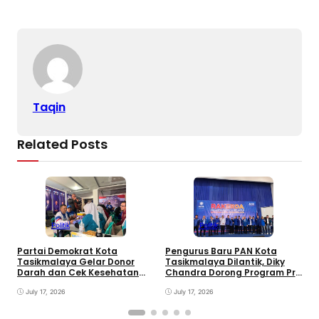
o
p
k
k
Taqin
Related Posts
Politik
Politik
Partai Demokrat Kota
Pengurus Baru PAN Kota
W
Tasikmalaya Gelar Donor
Tasikmalaya Dilantik, Diky
P
Darah dan Cek Kesehatan
Chandra Dorong Program Pro
F
Gratis, Awali Rangkaian HUT
Rakyat
P
ke-25 Partai
July 17, 2026
July 17, 2026