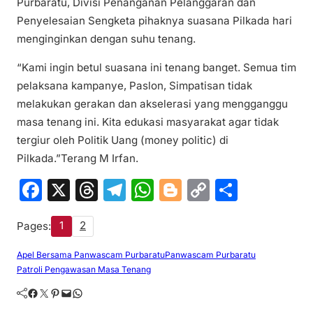
Purbaratu, Divisi Penanganan Pelanggaran dan
Penyelesaian Sengketa pihaknya suasana Pilkada hari
menginginkan dengan suhu tenang.
“Kami ingin betul suasana ini tenang banget. Semua tim
pelaksana kampanye, Paslon, Simpatisan tidak
melakukan gerakan dan akselerasi yang mengganggu
masa tenang ini. Kita edukasi masyarakat agar tidak
tergiur oleh Politik Uang (money politic) di
Pilkada.”Terang M Irfan.
F
X
T
T
W
Bl
C
S
a
hr
el
h
o
o
h
1
2
Pages:
c
e
e
at
g
p
ar
e
a
gr
s
g
y
e
Apel Bersama Panwascam Purbaratu
Panwascam Purbaratu
Patroli Pengawasan Masa Tenang
b
d
a
A
er
Li
Facebook
Twitter
Pinterest
Mail
WhatsApp
o
s
m
p
n