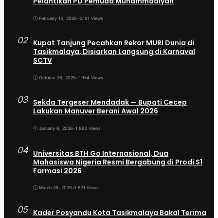
Pelantikan PD Pemuda Muhammadiyah
February 14, 2026
•
2.191 Views
02
Kupat Tanjung Pecahkan Rekor MURI Dunia di
Tasikmalaya, Disiarkan Langsung di Karnaval
SCTV
October 26, 2025
•
1.954 Views
03
Sekda Tergeser Mendadak — Bupati Cecep
Lakukan Manuver Berani Awal 2026
January 6, 2026
•
1.892 Views
04
Universitas BTH Go Internasional, Dua
Mahasiswa Nigeria Resmi Bergabung di Prodi S1
Farmasi 2026
March 28, 2026
•
1.671 Views
05
Kader Posyandu Kota Tasikmalaya Bakal Terima