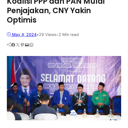
Koalisi PPP dan PAN Mulai
Penjajakan, CNY Yakin
Optimis
May 4, 2024
•
29
Views
•
2 Min read
Facebook
Twitter
Pinterest
Mail
WhatsApp