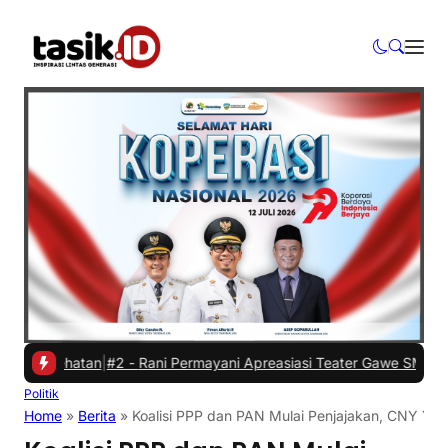
sehatan
|
#2 -
Rani Permayani Apreasiasi Teater Gawe SMKN 3 Tasikma
Politik
Home
»
Berita
»
Koalisi PPP dan PAN Mulai Penjajakan, CNY Yak