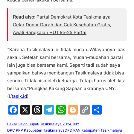
Read also:
Partai Demokrat Kota Tasikmalaya
Gelar Donor Darah dan Cek Kesehatan Gratis,
Awali Rangkaian HUT ke-25 Partai
“Karena Tasikmalaya ini tidak mudah. Wilayahnya luas
sekali. Setelah kami bersama, mudah-mudahan partai
lain juga bisa bersama kami. Seperti tadi sudah saya
sampaikan bahwa membangun Tasikmalaya tidak bisa
sendiri. Tidak bisa oleh keluarga. Tetapi harus oleh kita
bersama.”Pungkas Kakang Sapaan akrabnya CNY.
(I/
tasik.id
)
F
X
T
T
W
Bl
C
S
a
hr
el
h
o
o
h
Bakal Calon Bupati Tasikmalaya 2024
CNY
c
e
e
at
g
p
ar
DPC PPP Kabupaten Tasikmalaya
DPD PAN Kabupaten Tasikmalaya