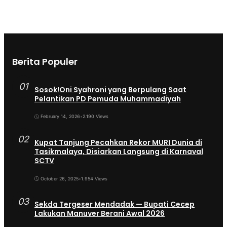
Berita Populer
01
Sosok!Oni Syahroni yang Berpulang Saat
Pelantikan PD Pemuda Muhammadiyah
February 14, 2026
•
2.190 Views
02
Kupat Tanjung Pecahkan Rekor MURI Dunia di
Tasikmalaya, Disiarkan Langsung di Karnaval
SCTV
October 26, 2025
•
1.954 Views
03
Sekda Tergeser Mendadak — Bupati Cecep
Lakukan Manuver Berani Awal 2026