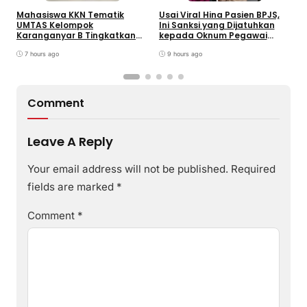
D
Mahasiswa KKN Tematik
Usai Viral Hina Pasien BPJS,
UMTAS Kelompok
Ini Sanksi yang Dijatuhkan
Karanganyar B Tingkatkan
kepada Oknum Pegawai
PHBS Anak Sekolah Dasar
RSUD dr. Soekardjo
melalui Program GEMILANG
7 hours ago
9 hours ago
dan GEMAS
Comment
Leave A Reply
Your email address will not be published.
Required
fields are marked
*
Comment
*