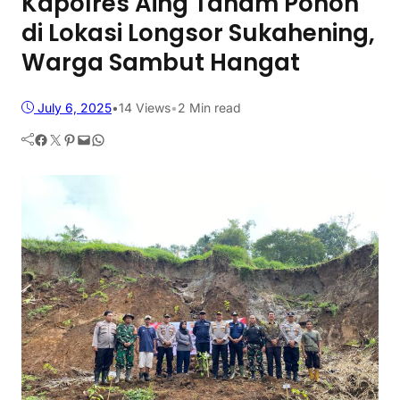
Kapolres Aing Tanam Pohon
di Lokasi Longsor Sukahening,
Warga Sambut Hangat
July 6, 2025
•
14
Views
•
2 Min read
Facebook
Twitter
Pinterest
Mail
WhatsApp