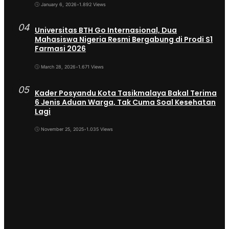
January 6, 2026
•
1.892 Views
04
Universitas BTH Go Internasional, Dua
Mahasiswa Nigeria Resmi Bergabung di Prodi S1
Farmasi 2026
March 28, 2026
•
1.671 Views
05
Kader Posyandu Kota Tasikmalaya Bakal Terima
6 Jenis Aduan Warga, Tak Cuma Soal Kesehatan
Lagi
November 25, 2025
•
1.035 Views