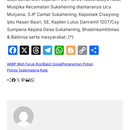
Muspika Kecamatan Sukahening diantaranya Ucu
Mulyana, S.IP Camat Sukahening, Kapolsek Cisayong
Iptu Hasan Basri, SE, Kapten Lulus Danramil 1207/Csy
Sumpena Kepala Desa Sukahening, Bhabinkamtibmas
& Babinsa serta masyarakat. (*)
F
X
T
T
W
Bl
C
S
a
hr
el
h
o
o
h
AKBP Moh Faruk Rozi
Bakti Sosial
Penanaman Pohon
c
e
e
at
g
p
ar
Polres Tasikmalaya Kota
e
a
gr
s
g
y
e
Facebook
Twitter
Pinterest
Mail
WhatsApp
b
d
a
A
er
Li
o
s
m
p
n
o
p
k
k