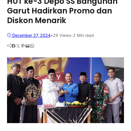
HUT ke-3 Depo SS Bangunan
Garut Hadirkan Promo dan
Diskon Menarik
December 27, 2024
•
29
Views
•
2 Min read
Facebook
Twitter
Pinterest
Mail
WhatsApp