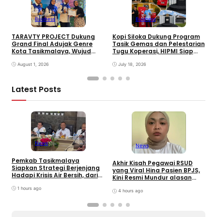
Business
Business
TARAVTY PROJECT Dukung
Kopi Siloka Dukung Program
W
Grand Final Adujak Genre
Tasik Gemas dan Pelestarian
L
Kota Tasikmalaya, Wujud
Tugu Koperasi, HIPMI Siap
B
Komitmen Membangun
Bersinergi dengan Pemkot
C
Generasi Muda Berkualitas
August 1, 2026
July 18, 2026
M
Latest Posts
News
News
Pemkab Tasikmalaya
W
Akhir Kisah Pegawai RSUD
Siapkan Strategi Berjenjang
K
yang Viral Hina Pasien BPJS,
Hadapi Krisis Air Bersih, dari
J
Kini Resmi Mundur alasan
Bantuan Darurat hingga
B
Kesehatan
Gerakan Reboisasi
1 hours ago
4 hours ago