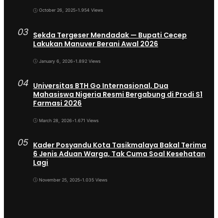
October 26, 2025
•
1.954 Views
03
Sekda Tergeser Mendadak — Bupati Cecep
Lakukan Manuver Berani Awal 2026
January 6, 2026
•
1.892 Views
04
Universitas BTH Go Internasional, Dua
Mahasiswa Nigeria Resmi Bergabung di Prodi S1
Farmasi 2026
March 28, 2026
•
1.671 Views
05
Kader Posyandu Kota Tasikmalaya Bakal Terima
6 Jenis Aduan Warga, Tak Cuma Soal Kesehatan
Lagi
November 25, 2025
•
1.035 Views