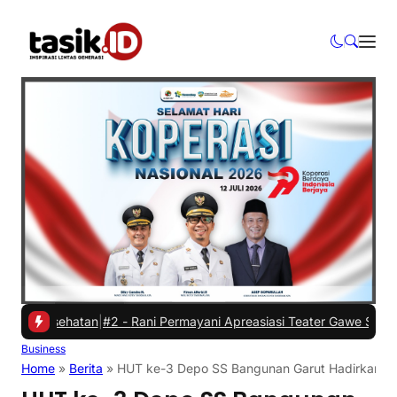
esehatan
|
#2 -
Rani Permayani Apreasiasi Teater Gawe SMKN 3 Tasikma
Business
Home
»
Berita
»
HUT ke-3 Depo SS Bangunan Garut Hadirkan P