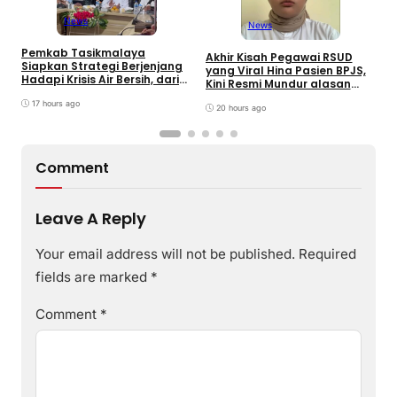
News
News
Pemkab Tasikmalaya
W
Akhir Kisah Pegawai RSUD
Siapkan Strategi Berjenjang
K
yang Viral Hina Pasien BPJS,
Hadapi Krisis Air Bersih, dari
J
Kini Resmi Mundur alasan
Bantuan Darurat hingga
B
Kesehatan
Gerakan Reboisasi
17 hours ago
20 hours ago
Comment
Leave A Reply
Your email address will not be published.
Required
fields are marked
*
Comment
*