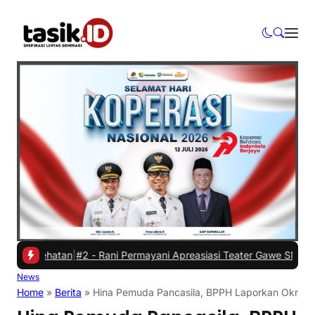
esehatan
|
#2 -
Rani Permayani Apreasiasi Teater Gawe SMKN 3 Tasikma
News
Home
»
Berita
»
Hina Pemuda Pancasila, BPPH Laporkan Oknum 