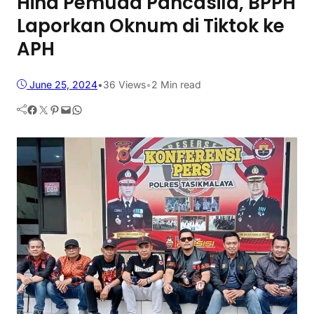
Hina Pemuda Pancasila, BPPH
Laporkan Oknum di Tiktok ke
APH
June 25, 2024
•
36
Views
•
2 Min read
Facebook
Twitter
Pinterest
Mail
WhatsApp