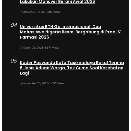
Lakukan Manuver Berani Awal 2026
January 6, 2026
•
1.892 Views
04
Universitas BTH Go Internasional, Dua
Mahasiswa Nigeria Resmi Bergabung di Prodi S1
Farmasi 2026
March 28, 2026
•
1.671 Views
05
Kader Posyandu Kota Tasikmalaya Bakal Terima
6 Jenis Aduan Warga, Tak Cuma Soal Kesehatan
Lagi
November 25, 2025
•
1.035 Views