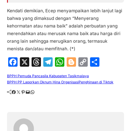
Kendati demikian, Ecep menyampaikan lebih lanjut lagi
bahwa yang dimaksud dengan “Menyerang
kehormatan atau nama baik” adalah perbuatan yang
merendahkan atau merusak nama baik atau harga diri
orang lain sehingga merugikan orang, termasuk
menista dan/atau memfitnah. (*)
F
X
T
T
W
Bl
C
S
a
hr
el
h
o
o
h
BPPH Pemuda Pancasila Kabupaten Tasikmalaya
c
e
e
at
g
p
ar
BPPH PP Laporkan Oknum Hina Organisasi
Penghinaan di Tiktok
e
a
gr
s
g
y
e
Facebook
Twitter
Pinterest
Mail
WhatsApp
b
d
a
A
er
Li
o
s
m
p
n
o
p
k
k