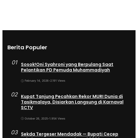
Berita Populer
01
Sosok!Oni Syahroni yang Berpulang Saat
Pelantikan PD Pemuda Muhammadiyah
February 14, 2026
•
2.191 Views
02
Kupat Tanjung Pecahkan Rekor MURI Dunia di
Tasikmalaya, Disiarkan Langsung di Karnaval
SCTV
October 26, 2025
•
1.954 Views
03
Sekda Tergeser Mendadak — Bupati Cecep