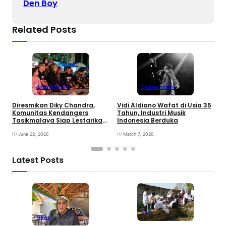
Den Boy
Related Posts
Entertainment
Entertainment
Diresmikan Diky Chandra,
Vidi Aldiano Wafat di Usia 35
G
Komunitas Kendangers
Tahun, Industri Musik
T
Tasikmalaya Siap Lestarikan
Indonesia Berduka
“
Seni Kendang Sunda
d
June 22, 2026
March 7, 2026
Latest Posts
Blog
News