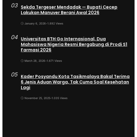
03
Sekda Tergeser Mendadak — Bupati Cecep
Lakukan Manuver Berani Awal 2026
January 6, 2026
•
1.892 Views
04
Universitas BTH Go Internasional, Dua
Mahasiswa Nigeria Resmi Bergabung di Prodi S1
Farmasi 2026
March 28, 2026
•
1.671 Views
05
Kader Posyandu Kota Tasikmalaya Bakal Terima
6 Jenis Aduan Warga, Tak Cuma Soal Kesehatan
Lagi
November 25, 2025
•
1.035 Views