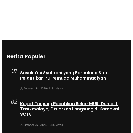
Berita Populer
01
Sosok!Oni Syahroni yang Berpulang Saat
Pelantikan PD Pemuda Muhammadiyah
February 14, 2026
•
2.191 Views
02
Kupat Tanjung Pecahkan Rekor MURI Dunia di
Tasikmalaya, Disiarkan Langsung di Karnaval
SCTV
October 26, 2025
•
1.954 Views