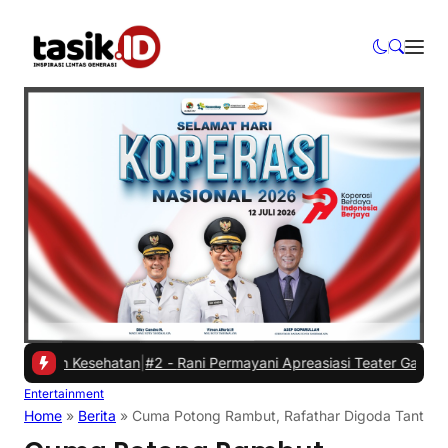
an Kesehatan
|
#2 -
Rani Permayani Apreasiasi Teater Gawe SMKN 3 Ta
Entertainment
Home
»
Berita
»
Cuma Potong Rambut, Rafathar Digoda Tante O