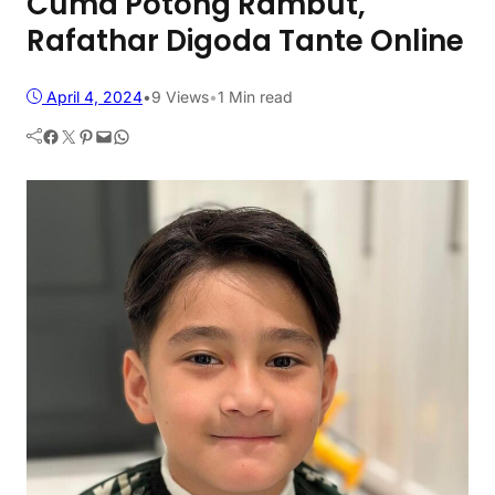
Cuma Potong Rambut,
Rafathar Digoda Tante Online
April 4, 2024
•
9
Views
•
1 Min read
Facebook
Twitter
Pinterest
Mail
WhatsApp