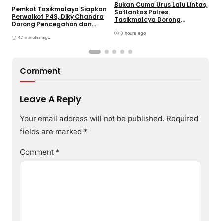
Bukan Cuma Urus Lalu Lintas,
Pemkot Tasikmalaya Siapkan
H
Satlantas Polres
Perwalkot P4S, Diky Chandra
C
Tasikmalaya Dorong
Dorong Pencegahan dan
K
Ketahanan Pangan Lewat
Pembinaan Persuasif
T
Program SUJUD
3 hours ago
47 minutes ago
Comment
Leave A Reply
Your email address will not be published.
Required
fields are marked
*
Comment
*