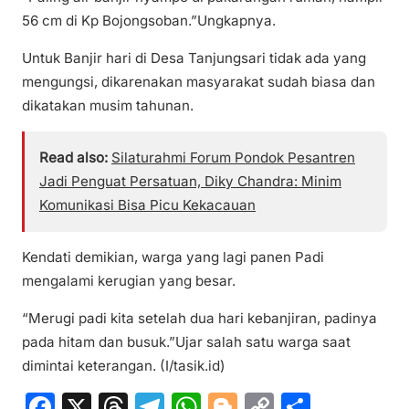
56 cm di Kp Bojongsoban.”Ungkapnya.
Untuk Banjir hari di Desa Tanjungsari tidak ada yang
mengungsi, dikarenakan masyarakat sudah biasa dan
dikatakan musim tahunan.
Read also:
Silaturahmi Forum Pondok Pesantren
Jadi Penguat Persatuan, Diky Chandra: Minim
Komunikasi Bisa Picu Kekacauan
Kendati demikian, warga yang lagi panen Padi
mengalami kerugian yang besar.
“Merugi padi kita setelah dua hari kebanjiran, padinya
pada hitam dan busuk.”Ujar salah satu warga saat
dimintai keterangan. (I/tasik.id)
F
X
T
T
W
Bl
C
S