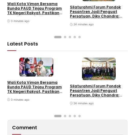
Wali Kota Viman Bersama
Silaturahmi Forum Pondok
Bunda PAUD Tinjau Program
S
Pesantren Jadi Penguat
TK Negeri Rakyat, Pastikan
U
Persatuan, Diky Chandra:
850 Anak Prasejahtera
M
Minim Komunikasi Bisa Picu
Dapat Pendidikan Gratis
3 minutes ago
M
Kekacauan
24 minutes ago
K
Latest Posts
News
News
Wali Kota Viman Bersama
Silaturahmi Forum Pondok
Bunda PAUD Tinjau Program
S
Pesantren Jadi Penguat
TK Negeri Rakyat, Pastikan
U
Persatuan, Diky Chandra:
850 Anak Prasejahtera
M
Minim Komunikasi Bisa Picu
Dapat Pendidikan Gratis
3 minutes ago
M
Kekacauan
24 minutes ago
K
Comment