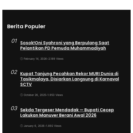
Berita Populer
01
Sosok!Oni Syahroni yang Berpulang Saat
Pelantikan PD Pemuda Muhammadiyah
February 14, 2026
•
2.189 Views
02
Kupat Tanjung Pecahkan Rekor MURI Dunia di
Tasikmalaya, Disiarkan Langsung di Karnaval
SCTV
October 26, 2025
•
1.953 Views
03
Sekda Tergeser Mendadak — Bupati Cecep
Lakukan Manuver Berani Awal 2026
January 6, 2026
•
1.892 Views