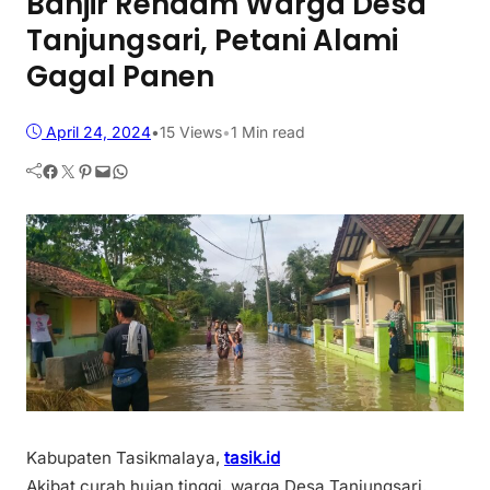
Banjir Rendam Warga Desa
Tanjungsari, Petani Alami
Gagal Panen
April 24, 2024
•
15
Views
•
1 Min read
Facebook
Twitter
Pinterest
Mail
WhatsApp
Kabupaten Tasikmalaya,
tasik.id
Akibat curah hujan tinggi, warga Desa Tanjungsari,