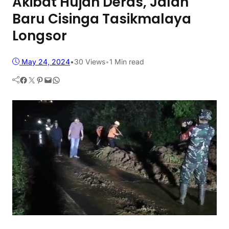
Akibat Hujan Deras, Jalan
Baru Cisinga Tasikmalaya
Longsor
May 24, 2024
•
30
Views
•
1 Min read
Facebook
Twitter
Pinterest
Mail
WhatsApp