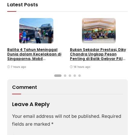
Latest Posts
News
News
Balita 4 Tahun Meninggal
Bukan Sekadar Prestasi, Diky
T
Dunia dalam Kecelakaan di
Chandra Ungkap Pesan
T
Singaparna, Mobil
Penting di Balik Gebyar PAI
P
Dikemudikan Anak di Bawah
INU Tasikmalaya
D
Umur
7 hours ago
18 hours ago
P
Comment
Leave A Reply
Your email address will not be published.
Required
fields are marked
*