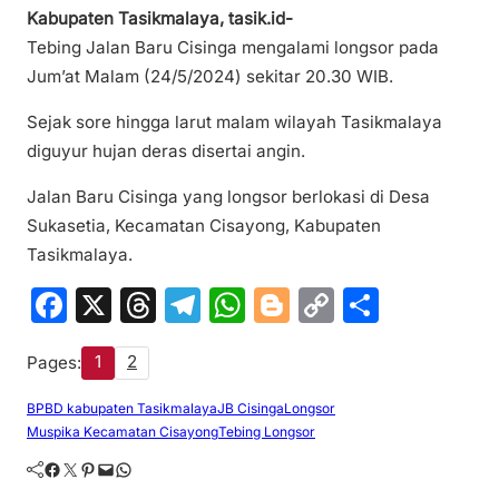
Kabupaten Tasikmalaya, tasik.id-
Tebing Jalan Baru Cisinga mengalami longsor pada
Jum’at Malam (24/5/2024) sekitar 20.30 WIB.
Sejak sore hingga larut malam wilayah Tasikmalaya
diguyur hujan deras disertai angin.
Jalan Baru Cisinga yang longsor berlokasi di Desa
Sukasetia, Kecamatan Cisayong, Kabupaten
Tasikmalaya.
F
X
T
T
W
Bl
C
S
a
hr
el
h
o
o
h
1
2
Pages:
c
e
e
at
g
p
ar
e
a
gr
s
g
y
e
BPBD kabupaten Tasikmalaya
JB Cisinga
Longsor
Muspika Kecamatan Cisayong
Tebing Longsor
b
d
a
A
er
Li
Facebook
Twitter
Pinterest
Mail
WhatsApp
o
s
m
p
n