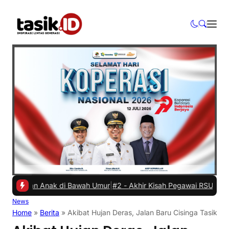
ikan Anak di Bawah Umur
|
#2 -
Akhir Kisah Pegawai RSUD yang Viral
News
Home
»
Berita
»
Akibat Hujan Deras, Jalan Baru Cisinga Tasikma