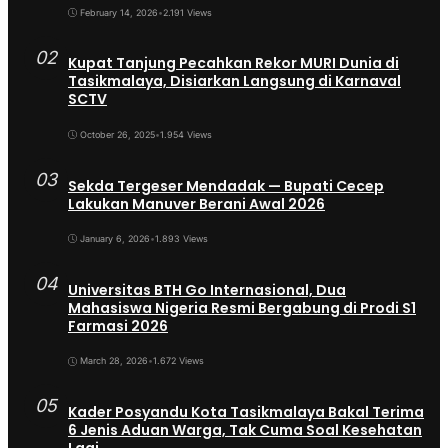
February 14, 2026
•
2.191 Views
02
Kupat Tanjung Pecahkan Rekor MURI Dunia di
Tasikmalaya, Disiarkan Langsung di Karnaval
SCTV
October 26, 2025
•
1.954 Views
03
Sekda Tergeser Mendadak — Bupati Cecep
Lakukan Manuver Berani Awal 2026
January 6, 2026
•
1.893 Views
04
Universitas BTH Go Internasional, Dua
Mahasiswa Nigeria Resmi Bergabung di Prodi S1
Farmasi 2026
March 28, 2026
•
1.672 Views
05
Kader Posyandu Kota Tasikmalaya Bakal Terima
6 Jenis Aduan Warga, Tak Cuma Soal Kesehatan