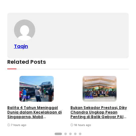
o
p
k
k
Taqin
Related Posts
News
News
Balita 4 Tahun Meninggal
Bukan Sekadar Prestasi, Diky
T
Dunia dalam Kecelakaan di
Chandra Ungkap Pesan
T
Singaparna, Mobil
Penting di Balik Gebyar PAI
P
Dikemudikan Anak di Bawah
INU Tasikmalaya
D
Umur
7 hours ago
18 hours ago
P