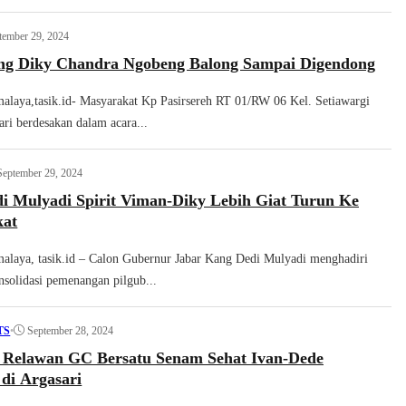
tember 29, 2024
ng Diky Chandra Ngobeng Balong Sampai Digendong
malaya,tasik.id- Masyarakat Kp Pasirsereh RT 01/RW 06 Kel. Setiawargi
ri berdesakan dalam acara...
September 29, 2024
i Mulyadi Spirit Viman-Diky Lebih Giat Turun Ke
kat
malaya, tasik.id – Calon Gubernur Jabar Kang Dedi Mulyadi menghadiri
solidasi pemenangan pilgub...
•
September 28, 2024
TS
Relawan GC Bersatu Senam Sehat Ivan-Dede
 di Argasari