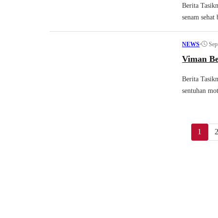
Berita Tasik
senam sehat 
•
Sep
NEWS
Viman Be
Berita Tasik
sentuhan moti
1