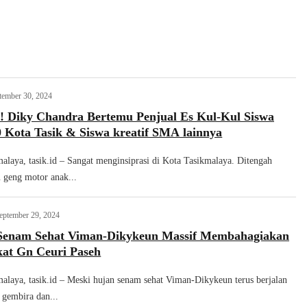
tember 30, 2024
i! Diky Chandra Bertemu Penjual Es Kul-Kul Siswa
Kota Tasik & Siswa kreatif SMA lainnya
malaya, tasik.id – Sangat menginsiprasi di Kota Tasikmalaya. Ditengah
 geng motor anak...
eptember 29, 2024
 Senam Sehat Viman-Dikykeun Massif Membahagiakan
at Gn Ceuri Paseh
malaya, tasik.id – Meski hujan senam sehat Viman-Dikykeun terus berjalan
 gembira dan...