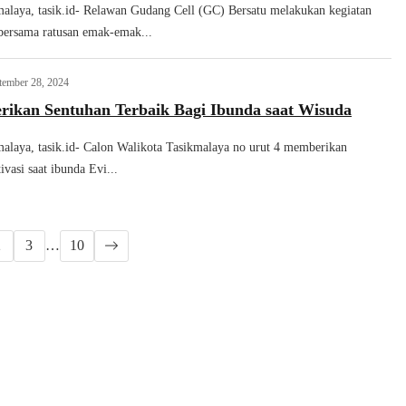
malaya, tasik.id- Relawan Gudang Cell (GC) Bersatu melakukan kegiatan
bersama ratusan emak-emak...
tember 28, 2024
rikan Sentuhan Terbaik Bagi Ibunda saat Wisuda
malaya, tasik.id- Calon Walikota Tasikmalaya no urut 4 memberikan
vasi saat ibunda Evi...
2
3
…
10