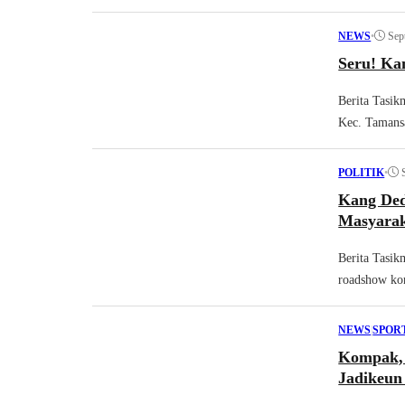
•
Sep
NEWS
Seru! Ka
Berita Tasik
Kec. Tamansa
•
POLITIK
Kang Ded
Masyara
Berita Tasik
roadshow kon
NEWS
|
SPOR
Kompak, 
Jadikeun