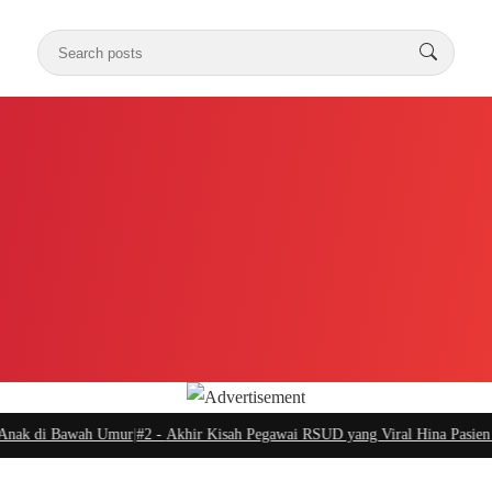
k di Bawah Umur
|
#2 -
Akhir Kisah Pegawai RSUD yang Viral Hina Pasien BPJS