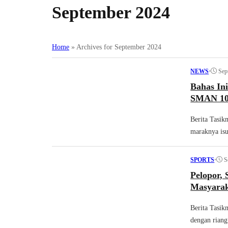
September 2024
Home
»
Archives for September 2024
•
Sep
NEWS
Bahas In
SMAN 10 
Berita Tasik
maraknya isu
•
S
SPORTS
Pelopor,
Masyarak
Berita Tasik
dengan riang