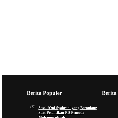
Berita Populer
Berita
01
Sosok!Oni Syahroni yang Berpulang
Saat Pelantikan PD Pemuda
Muhammadiyah