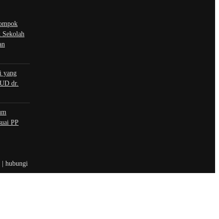
ompok
 Sekolah
an
i yang
UD dr.
um
uai PP
t | hubungi
 sosial
book