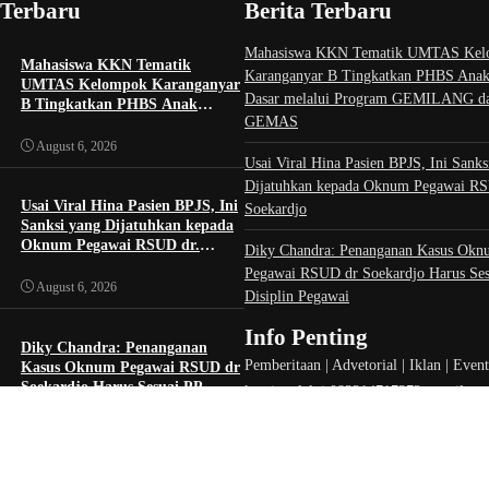
 Terbaru
Berita Terbaru
Mahasiswa KKN Tematik UMTAS Kel
Mahasiswa KKN Tematik
Karanganyar B Tingkatkan PHBS Anak
UMTAS Kelompok Karanganyar
Dasar melalui Program GEMILANG d
B Tingkatkan PHBS Anak
GEMAS
Sekolah Dasar melalui Program
GEMILANG dan GEMAS
August 6, 2026
Usai Viral Hina Pasien BPJS, Ini Sanks
Dijatuhkan kepada Oknum Pegawai RS
Usai Viral Hina Pasien BPJS, Ini
Soekardjo
Sanksi yang Dijatuhkan kepada
Oknum Pegawai RSUD dr.
Diky Chandra: Penanganan Kasus Okn
Soekardjo
Pegawai RSUD dr Soekardjo Harus Ses
August 6, 2026
Disiplin Pegawai
Info Penting
Diky Chandra: Penanganan
Pemberitaan | Advetorial | Iklan | Even
Kasus Oknum Pegawai RSUD dr
Soekardjo Harus Sesuai PP
kami melalui 082214717372, email
Disiplin Pegawai
redaksi.tasikid@gmail.com atau melalui
August 6, 2026
media instagram, tiktok, halaman face
tasikmediainformasi dan txtasik.id.
Wali Kota Viman Bersama