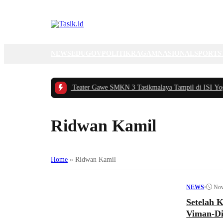
NEWS
EDUGOV
POLITIK
RAGAM
NASIONAL
SPORTS
ermayani Apreasiasi Teater Gawe SMKN 3 Tasikmalaya Tampil di ISI Yogyaka
Ridwan Kamil
Home
»
Ridwan Kamil
•
Nov
NEWS
Setelah 
Viman-D