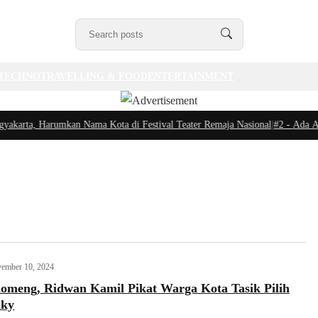
TECHNO
TRAVELLING & FOOD
ENTERTAINMENT
rta, Harumkan Nama Kota di Festival Teater Remaja Nasional
|
#2 -
Ada Apa Su
ember 10, 2024
Komeng, Ridwan Kamil Pikat Warga Kota Tasik Pilih
iky