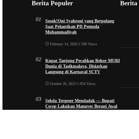
Berita Populer
Berita
01
Sosok!Oni Syahroni yang Berpulang
Saat Pelantikan PD Pemuda
Muhammadiyah
February 14, 2026
•
2.190 Views
02
Kupat Tanjung Pecahkan Rekor MURI
Dunia di Tasikmalaya, Disiarkan
Langsung di Karnaval SCTV
October 26, 2025
•
1.954 Views
03
Sekda Tergeser Mendadak — Bupati
Cecep Lakukan Manuver Berani Awal
2026
January 6, 2026
•
1.892 Views
04