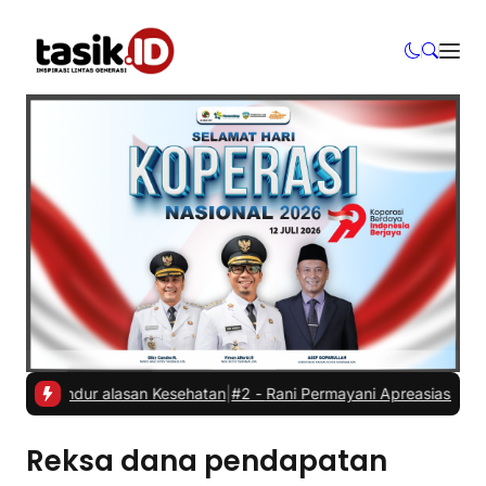
i Mundur alasan Kesehatan
|
#2 -
Rani Permayani Apreasiasi Teater G
Reksa dana pendapatan