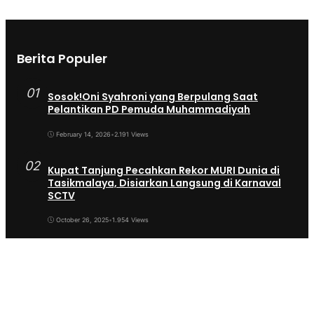
Berita Populer
01
Sosok!Oni Syahroni yang Berpulang Saat
Pelantikan PD Pemuda Muhammadiyah
February 14, 2026
•
2.191 Views
02
Kupat Tanjung Pecahkan Rekor MURI Dunia di
Tasikmalaya, Disiarkan Langsung di Karnaval
SCTV
October 26, 2025
•
1.954 Views
03
Sekda Tergeser Mendadak — Bupati Cecep
Lakukan Manuver Berani Awal 2026
January 6, 2026
•
1.892 Views